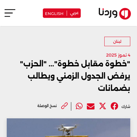
عربي
ENGLISH
لبنان
4 تموز 2025
"خطوة مقابل خطوة"... "الحزب"
يرفض الجدول الزمني ويطالب
بضمانات
نسخ الوصلة
شارك