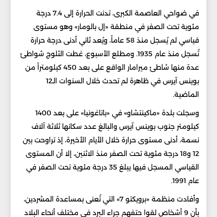
في ضواحي العاصمة الكبرى، تدنت الحرارة إلى 7.4 درجة
مئوية تحت الصفر في منطقة «إل بالومار» وهو مستوى
قياسي لم يُسجل منذ 58 عاماً، ويُعد ثاني أدنى درجة حرارة
تُسجل منذ عام 1935. ومطلع الأسبوع، غطت الثلوج شواطئ
عدة منها شاطئ ميرامار الواقع على بعد 450 كيلومتراً من
بوينس آيرس في ظاهرة لم تحدث خلال السنوات الـ12
الماضية.
وسجلت بلدة «ماكينتشاو» في «باتاغونيا» على بعد 1400
كيلومتر جنوب بوينس آيرس والبالغ عدد سكانها ثلاثة آلاف
نسمة، أدنى مستوى حرارة خلال الأيام الأخيرة، إذ تراوحت بين
12 و18 درجة مئوية تحت الصفر منذ الاثنين، إلا أن المستوى
القياسي المسجل فيها يبلغ 35 درجة مئوية تحت الصفر في
عام 1991.
وأفادت منظمة «برويكتو 7» التي تُعنى بمساعدة المشردين،
بأن 9 أشخاص لقوا حتفهم جراء البرد في مختلف أنحاء البلاد