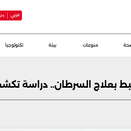
عربي
SH
حة
منوعات
بيئة
تكنولوجيا
بط بعلاج السرطان.. دراسة تكش