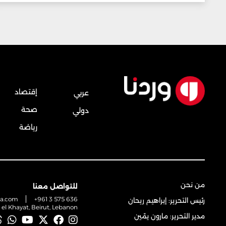
إقتصاد
عربي
صحة
دولي
رياضة
من نحن
للتواصل معنا
na.com
+961 3 575 636
رئيس التحرير: إبراهيم ريحان
t el Khayat, Beirut, Lebanon
مدير التحرير: مارون يمّين