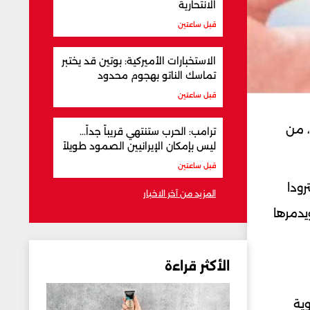
الانتحارية
قبل ساعتين
الاستخبارات الأميركية: بوتين قد يختبر
تماسك الناتو بهجوم محدود
قبل ساعتين
، من
ترامب: الحرب ستنتهي قريباً جداً...
ليس بإمكان الإيرانيين الصمود طويلاً
قبل ساعتين
رودا
المزيد من آخر الاخبار
يدمرها
الأكثر قراءة
ية