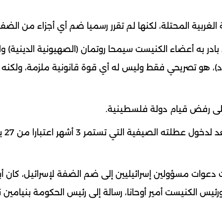
لغربية المحتلة، لكنها لم تقرر رسميا ضم أي أجزاء من الضفة
ية، إن "الاقتراح الذي بادر به أعضاء الكنيست سيمحا روتمان (الصهيونية الدينية) 
كود)، هو تصريحي فقط وليس له أي قوة قانونية ملزمة، ولكنه
ويأتي تصديق الكنيست على
دعوات مسؤولين إسرائيليين إلى ضم الضفة لإسرائيل، كان أب
وليو الجاري حينما وجه وزراء حزب "الليكود" الـ14، ورئيس الكنيست أمير أوحانا، رسالة إلى رئيس الحكومة بنيا