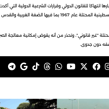
ها انتهاكا للقانون الدولي وقرارات الشرعية الدولية التي أكدت
جميعها ضرورة "زوال الاحتلال من جميع الأرض الفلسطينية المحتلة عام 1967 بما فيها الضفة الغربية والقدس
حتلة "غير قانوني"، وتحذر من أنه يقوض إمكانية معالجة الصر
وقفه دون جدوى.