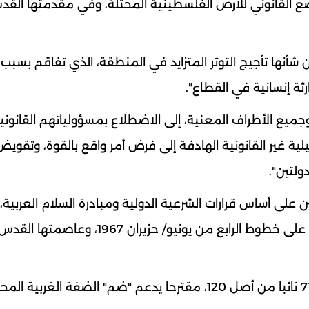
لوضع القانوني للأرض الفلسطينية المحتلة، وفي مقدمتها الق
ن شأنها تأجيج التوتر المتزايد في المنطقة، الذي تفاقم بسبب
ثة إنسانية في القطاع".
ميع الأطراف المعنية، إلى الاضطلاع بمسؤولياتهم القانوني
يلية غير القانونية الهادفة إلى فرض أمر واقع بالقوة، وتقو
ولتين".
ين على أساس قرارات الشرعية الدولية ومبادرة السلام العربية،
وتجسيد الدولة الفلسطينية المستقلة ذات السيادة على خطوط الرابع من يونيو/ حزيران 1967، وعاصمتها الق
والأربعاء، أيد الكنيست (البرلمان) الإسرائيلي بأغلبية 71 نائبا من أصل 120، مقترحا يدعم "ضم" الضفة الغربية 