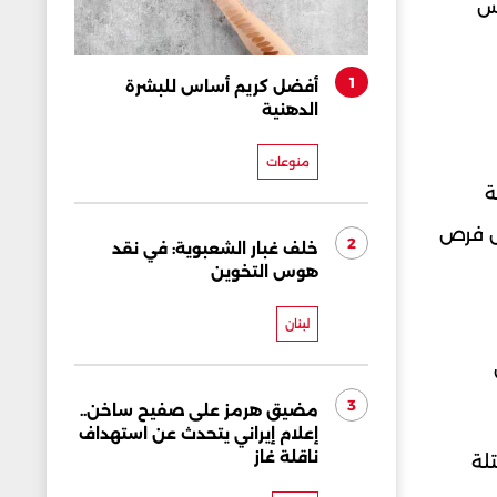
دس
1
أفضل كريم أساس للبشرة
الدهنية
منوعات
ة
يض فرص
2
خلف غبار الشعبوية: في نقد
هوس التخوين
لبنان
دس
3
مضيق هرمز على صفيح ساخن..
إعلام إيراني يتحدث عن استهداف
ناقلة غاز
المحتلة