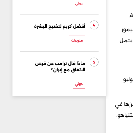
دولي
.
4
أفضل كريم لتفتيح البشرة
وليمور
 يحمل
منوعات
5
ماذا قال ترامب عن فرص
الاتفاق مع إيران؟
 قرار "الضم" بينما يستعد لدخول عطلته الصيفية التي تستمر 3 أشهر اعتبارا من 27 يوليو
دولي
رزها في
مين نتنياهو،