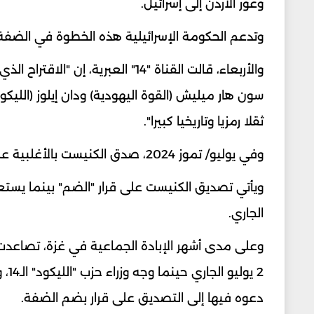
وغور الأردن إلى إسرائيل.
وتدعم الحكومة الإسرائيلية هذه الخطوة في الضفة ا
والأربعاء، قالت القناة "14" العبر
سون هار ميليش (القوة اليهودية) ودان إيلوز (اللي
ثقلا رمزيا وتاريخيا كبيرا".
وفي يوليو/ تموز 2024، صدق الكنيست بالأغلبية على رفض قيام دولة فلسطينية.
الجاري.
وعلى مدى أشهر الإبادة الجماعية في غزة، تصاعدت 
2 ي
دعوه فيها إلى التصديق على قرار بضم الضفة.