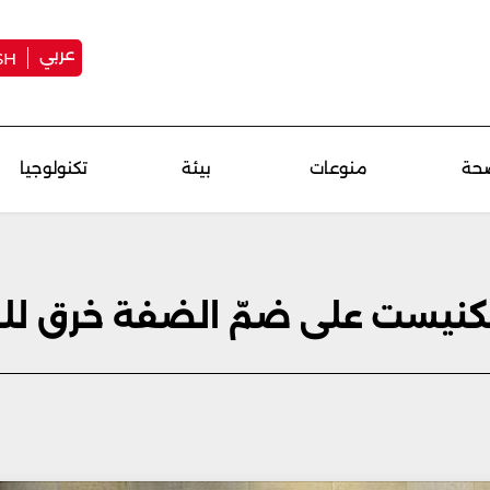
عربي
SH
حة
منوعات
بيئة
تكنولوجيا
لكنيست على ضمّ الضفة خرق للق