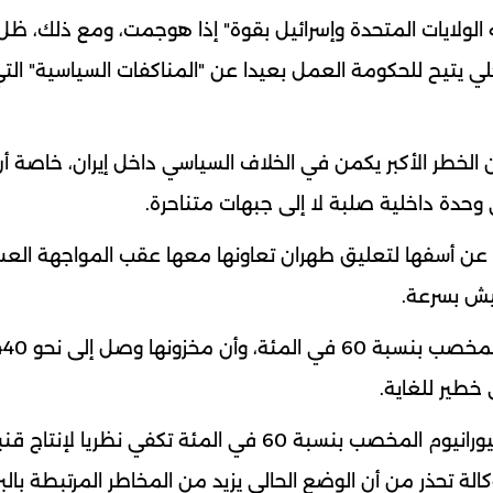
جه الولايات المتحدة وإسرائيل بقوة" إذا هوجمت، ومع ذلك، ظ
اخلي يتيح للحكومة العمل بعيدا عن "المناكفات السياسية" الت
الخطر الأكبر يكمن في الخلاف السياسي داخل إيران، خاصة أ
وحدة داخلية صلبة لا إلى جبهات متناحرة.
ة عن أسفها لتعليق طهران تعاونها معها عقب المواجهة العس
يش بسرعة.
تقرير الوكالة، كشف أن إيران سرّعت إنتاج اليورانيوم المخصب بنسبة 60 في المئة، وأن م
خطير للغاية.
التقرير أشار بوضوح إلى أن 42 كيلوغراما فقط من اليورانيوم المخصب بنسبة 60 في المئة تكفي نظريا لإنت
لة تحذر من أن الوضع الحالي يزيد من المخاطر المرتبطة بالبر