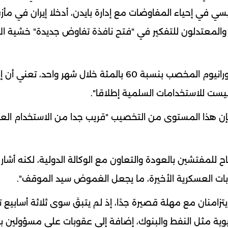
يسي في إحياء المفاوضات مع إدارة بايدن، أدخلا إيران في مأز
لمعتدلون للتفكير في "فتح نافذة تفاوض جديدة" خشية الان
وأوضحت المصادر أن زيادة المخزون الإيراني من اليورانيوم المخصب بنسبة 60 بالمئة خلال شهر واحد، تعن
فإن هذا المستوى من التخصيب "قريب جدا من الاستخدام الع
 للمفتشين بالعودة والتعاون مع الوكالة الدولية، لكنه أشار 
ت العسكرية الأخيرة، ما يجعل الغموض سيد الموقف".
يتزامنان مع مهلة قصيرة جدًا، إذ لم يتبقَ سوى ثلاثة أسابيع تقر
 مثل النفط والبنوك، إضافة إلى عقوبات على مسؤولين بار