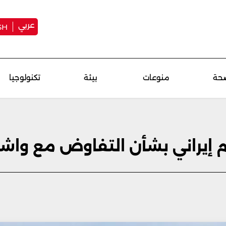
عربي
SH
حة
منوعات
بيئة
تكنولوجيا
م إيراني بشأن التفاوض مع وا