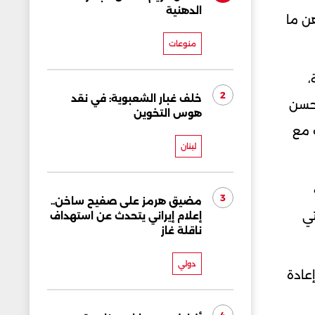
الدهنية
ن ما
منوعات
،
2
خلف غبار الشعبوية: في نقد
لأسبق حسن
هوس التخوين
ت مع
لبنان
3
مضيق هرمز على صفيح ساخن..
تي
إعلام إيراني يتحدث عن استهداف
ناقلة غاز
دولي
إعادة