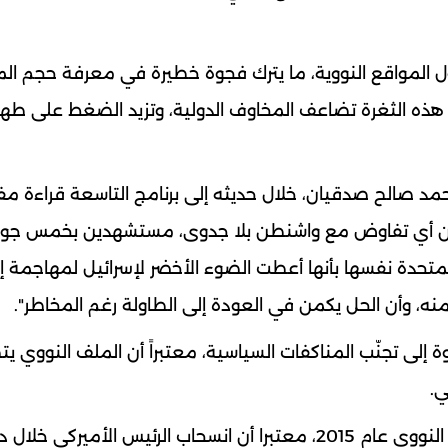
 دخول المواقع النووية، ما يترك فجوة خطيرة في معرفة حجم ال
كية، هذه الثغرة تضاعف المخاوف الدولية، وتزيد الضغط على طهر
حمد صالح صدقيان، خلال حديثه إلى برنامج التاسعة قراءة م
تبرون أي تفاوض مع واشنطن بلا جدوى، مستشهدين بخمس جو
لمتحدة نفسها بأنها أعطت الضوء الأخضر لإسرائيل لمهاجمة إي
منه، وأن الحل يكمن في العودة إلى الطاولة رغم المخاطر".
ة إلى تجنّب المناكفات السياسية، معتبراً أن الملف النووي يت
ي.
توقف صدقيان عند تجربة روحاني، الذي قاد الاتفاق النووي عام 2015، معتبرا أن انسحاب الرئيس الأميركي خ