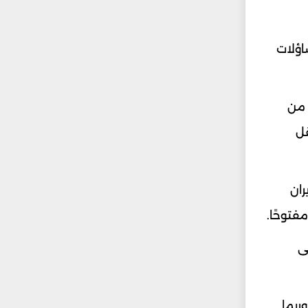
اؤلات
 من
قل
ران
فتوحًا.
ى
ربما