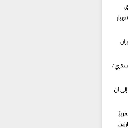
ق
هيار
ي أن إيران
سكري"،
إلى أن
يبًا
زين