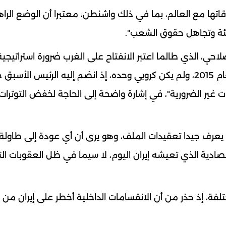
تها مع العالم، بما في ذلك واشنطن، معتبرا أن الوضع الراه
اطئة وتجاهل حقوق الشعب".
حي، الذي طالما اعتبر الانفتاح على الغرب ضرورة استراتيجية
خصوصا بعد التجارب السابقة مع الاتفاق النووي لعام 2015، ولم يكن كروبي وحده، إذ انضم إليه الرئيس ا
ات غير الضرورية"، في إشارة واضحة إلى الحاجة لخفض التوترا
 يعرف جيدا تعقيدات الملف، وهو يرى أن أي عودة إلى طاولة
دية الذي تعيشه إيران اليوم، لا سيما في ظل العقوبات ال
تلفة، إذ حذر من أن الانقسامات الداخلية أخطر على إيران من 