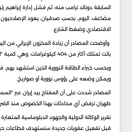
السابقة دونالد ترامب منه، ثم فشل إدارة إبراهيم رئ
مضاعف، اليوم، بحسب صدقيان، يعود الإصلاحيون وا
الاقتصادي وضغط الشارع.
باتت تمتلك أكثر من 404 كيلوغرامات، وهي كمية "ليست للاستخدامات السلمية إطلاقا".
وبحسب خبراء الطاقة النووية الذين استشهد بهم، 
ويمكن وضعه على رؤوس نووية أو صواريخ.
المصادر شددت على أن المفتاح بيد إيران عبر "السماح
طهران ترفض أي محادثات بهذا الخصوص منذ الضربا
تقرير الوكالة الدولية والجهود الدبلوماسية المتعثرة 
قبل تفعيل عقوبات جديدة ستستهدف قطاعات حيوية