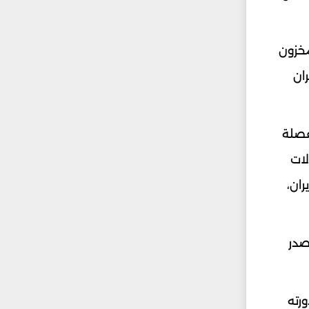
مخزون
ان
فصلة
لات
ران،
صدر
لال دورته