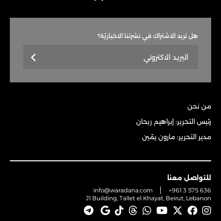
هل تريد الاشتراك في نشرتنا الاخباريّة؟
من نحن
رئيس التحرير: إبراهيم ريحان
مدير التحرير: مارون يمّين
للتواصل معنا
info@waradana.com
+961 3 575 636
J1 Building, Tallet el Khayat, Beirut, Lebanon