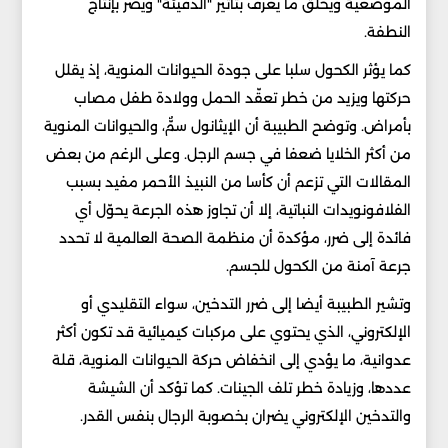
الموضعية ويخلق ما يُعرف بتأثير "الدفيئة" ويضر بإنتاج
النطفة.
كما يؤثر الكحول سلبا على جودة الحيوانات المنوية، إذ يقلل
حركتها ويزيد من خطر تعقّد الحمل وولادة طفل مصاب
بأمراض. وتوضح الطبيبة أن الإيثانول سمٌّ، والحيوانات المنوية
من أكثر الخلايا ضعفا في جسم الرجل. وعلى الرغم من بعض
المقالات التي تزعم أن كأسا من النبيذ الأحمر مفيد بسبب
الفلافونويدات النباتية، إلا أن تجاوز هذه الجرعة يحوّل أي
فائدة إلى ضرر، مؤكدة أن منظمة الصحة العالمية لا تحدد
جرعة آمنة من الكحول للجسم.
وتشير الطبيبة أيضا إلى ضرر التدخين، سواء التقليدي أو
الإلكتروني، الذي يحتوي على مركبات كيميائية قد تكون أكثر
عدوانية، ما يؤدي إلى انخفاض حركة الحيوانات المنوية، قلة
عددها، وزيادة خطر تلف الجينات. كما تؤكد أن الشيشة
والتدخين الإلكتروني يضران بخصوبة الرجال بنفس القدر.