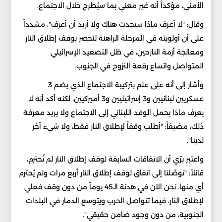
الأمني، مؤكداً أنه غير معني بما سيُطرح خلال الاجتماع.
وقال: "لا أعرف ماذا سيحدث هناك ولا أريد أن أعرف"، مشدداً
على أن أولويته في المرحلة الراهنة تنحصر بوقف إطلاق النار
ومعالجة أزمة النازحين، في ظل التصعيد الإسرائيلي
المتواصل واتساع رقعة النزوح في الجنوب.
وأشار إلى أنه على علم بتركيبة الاجتماع الذي يضم 3
عسكريين لبنانيين و3 إسرائيليين و3 أميركيين، لكنه أكد أنه لا
يعرف ماذا يحمل الوفد اللبناني إلى الاجتماع ولا يريد معرفة
ذلك، مضيفاً: "أطلب وقفاً لإطلاق النار فقط، ولا شيء آخر
لدينا".
واعتبر برّي أن الاتفاقات السابقة لوقف إطلاق النار لم تُحترم،
قائلاً: "توصّلنا إلى اتفاق لوقف إطلاق النار أربع مرات ولم يُحترم
أي منها. نحن الآن في هدنة الـ45 يوماً من دون وقف فعلي
لإطلاق النار، فيما تتواصل الحرب ويتوسع الدمار في البلدات
الجنوبية، من دون وجود ضامن حقيقي".