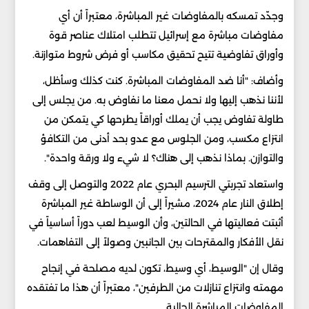
وجدّد تمسكه بالمفاوضات غير المباشرة، معتبراً أن أي
مفاوضات مباشرة مع إسرائيل تتطلب امتلاك عناصر قوة
وأوراق تفاوضية تتيح تحقيق مكاسب أو فرض شروط متوازنة.
وأضاف: "أنا ضد المفاوضات المباشرة. كنت كذلك وسأظل،
لأننا نذهب إليها ولا نحمل معنا ما نفاوض به. من يجلس إلى
طاولة تفاوض يجب أن يملك أوراقاً يطرحها كي يتمكن من
انتزاع مكسب، ومن الجلوس مع عدو بحد أدنى من التكافؤ
والتوازن. بماذا نذهب إلى هناك؟ لا شيء ولا ورقة واحدة".
واستعاد تجربتي الترسيم البحري عام 2022 والتوصل إلى وقف
إطلاق النار عام 2024، مشيراً إلى أن الوساطة غير المباشرة
أثبتت فعاليتها في الحالتين، وأن الوسيط لعب دوراً أساسياً في
نقل الأفكار والمقترحات بين الجانبين وصولاً إلى التفاهمات.
وقال إن "الوسيط، أي وسيط، تكون لديه مصلحة في إنجاح
مهمته وانتزاع تنازلات من الطرفين"، معتبراً أن هذا ما تفتقده
المفاوضات المباشرة الحالية.