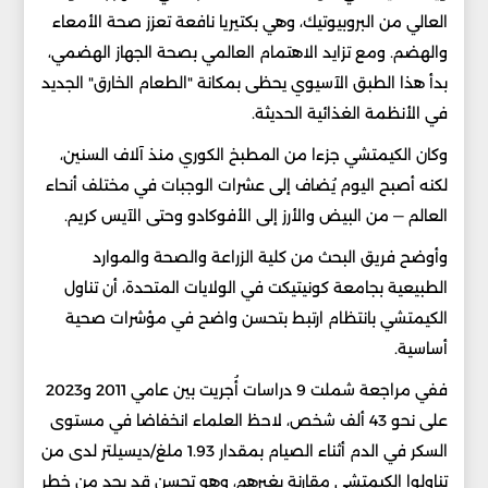
العالي من البروبيوتيك، وهي بكتيريا نافعة تعزز صحة الأمعاء
والهضم. ومع تزايد الاهتمام العالمي بصحة الجهاز الهضمي،
بدأ هذا الطبق الآسيوي يحظى بمكانة "الطعام الخارق" الجديد
في الأنظمة الغذائية الحديثة.
وكان الكيمتشي جزءا من المطبخ الكوري منذ آلاف السنين،
لكنه أصبح اليوم يُضاف إلى عشرات الوجبات في مختلف أنحاء
العالم — من البيض والأرز إلى الأفوكادو وحتى الآيس كريم.
وأوضح فريق البحث من كلية الزراعة والصحة والموارد
الطبيعية بجامعة كونيتيكت في الولايات المتحدة، أن تناول
الكيمتشي بانتظام ارتبط بتحسن واضح في مؤشرات صحية
أساسية.
ففي مراجعة شملت 9 دراسات أُجريت بين عامي 2011 و2023
على نحو 43 ألف شخص، لاحظ العلماء انخفاضا في مستوى
السكر في الدم أثناء الصيام بمقدار 1.93 ملغ/ديسيلتر لدى من
تناولوا الكيمتشي مقارنة بغيرهم، وهو تحسن قد يحد من خطر