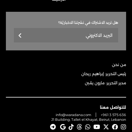
هل تريد الاشتراك في نشرتنا الاخباريّة؟
من نحن
رئيس التحرير: إبراهيم ريحان
مدير التحرير: مارون يمّين
للتواصل معنا
info@waradana.com
+961 3 575 636
J1 Building, Tallet el Khayat, Beirut, Lebanon