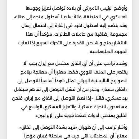
وأوضح الرئيس الأميركي أن بلاده تواصل تعزيز وجودها
العسكري في المنطقة، قائلاً: «لدينا أسطول متجه إلى هناك،
وقد ينضم إليه أسطول آخر»، في إشارة إلى احتمال إرسال
مجموعة إضافية من حاملات الطائرات، مؤكداً أن هذا
الانتشار يمنح واشنطن القدرة على التحرك السريع إذا تعثرت
الجهود الدبلوماسية.
وشدد ترامب على أن أي اتفاق محتمل مع إيران يجب ألا
يقتصر على الملف النووي فقط، معتبراً أن معالجة برنامج
الصواريخ الباليستية الإيراني تمثل شرطاً أساسياً للتوصل إلى
«اتفاق ممتاز». وحذر من أن فشل التوصل إلى تفاهم سيقابل
برد عسكري، قائلاً: «إذا تعذر التوصل إلى اتفاق مع إيران، فنحن
مستعدون للتحرك عسكرياً، والتعزيز العسكري الواسع في
الخليج يمنحني أدوات ضغط قوية على الإيرانيين».
وأشار ترامب إلى أن طهران «تريد بشدة التوصل إلى اتفاق»،
معتبراً أن المحادثات التي جرت في سلطنة عُمان مؤخراً