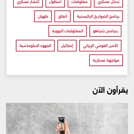
تدخل عسكري
مفاوضات
أسطول
انتشار عسكري
برنامج الصواريخ الباليستية
اتفاق
طهران
بنيامين نتنياهو
المفاوضات النووية
الأمن القومي الإيراني
إسرائيل
الجهود الدبلوماسية
مواجهة عسكرية
يقرأون الآن