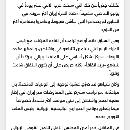
تختلف جذرياً عن تلك التي سبقت حرب الاثني عشر يوماً في
يونيو الماضي، مضيفاً: «هذه المرة إيران أكثر مرونة. في
السابق لم يصدقوا أنني سأشن هجوماً، وغامروا بمقامرة أكثر
من اللازم».
وفي السياق ذاته، أوضح ترامب أن لقاءه المرتقب مع رئيس
الوزراء الإسرائيلي بنيامين نتنياهو في واشنطن، والمقرر عقده
الأربعاء، سيركز بشكل أساسي على الملف الإيراني، مؤكداً أن
نتنياهو «يريد اتفاقاً»، لكنه حريص على أن يكون الاتفاق شاملاً
وقوياً.
وكان نتنياهو قد صرّح، عشية توجهه إلى الولايات المتحدة، بأن
مباحثاته مع ترامب ستتركز على المفاوضات مع إيران، في إطار
سعيه لدفع واشنطن إلى تبني موقف أكثر تشدداً، خصوصاً
فيما يتعلق ببرنامج الصواريخ الباليستية الإيرانية، وليس الملف
النووي وحده.
في المقابل، حذر أمين المجلس الأعلى للأمن القومي الإيراني