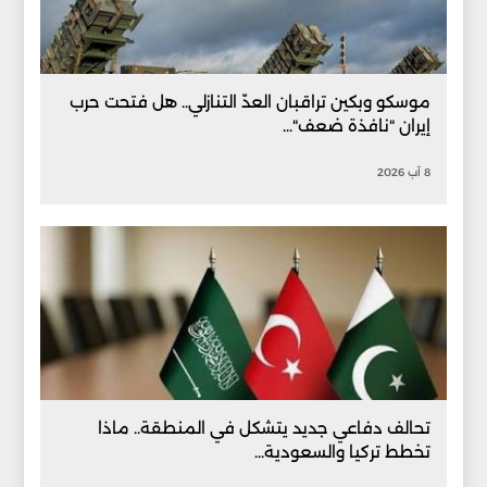
موسكو وبكين تراقبان العدّ التنازلي.. هل فتحت حرب
إيران "نافذة ضعف"...
8 آب 2026
تحالف دفاعي جديد يتشكل في المنطقة.. ماذا
تخطط تركيا والسعودية...