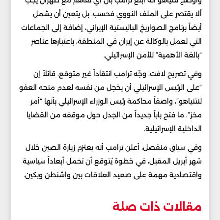
وأوضح نتنياهو أنه أبلغ ترامب بأن أي تفاهم مع طهران يجب
ألا يقتصر على الملف النووي فحسب، بل يتعين أن يشمل
أيضاً برنامج الصواريخ الباليستية الإيراني، إضافة إلى الجماعات
التي تعمل بالوكالة عن إيران في المنطقة، باعتبارها عناصر
“بالغة الأهمية” للأمن الإسرائيلي.
وفي تصريح لافت، وجّه ترامب انتقاداً غير متوقع، قائلاً إن
“على الرئيس الإسرائيلي أن يخجل من نفسه لعدم منحه العفو
لنتنياهو”، واصفاً محاكمة رئيس الوزراء الإسرائيلي بأنها “أمر
مخزٍ”، ما فتح باباً جديداً من الجدل حول موقفه من القضايا
الداخلية الإسرائيلية.
وفي سياق منفصل، أعلن ترامب أنه يعتزم زيارة الصين خلال
شهر أبريل المقبل، في خطوة يُتوقع أن تحمل أبعاداً سياسية
واقتصادية مهمة على صعيد العلاقات بين واشنطن وبكين.
مقالات ذات صلة