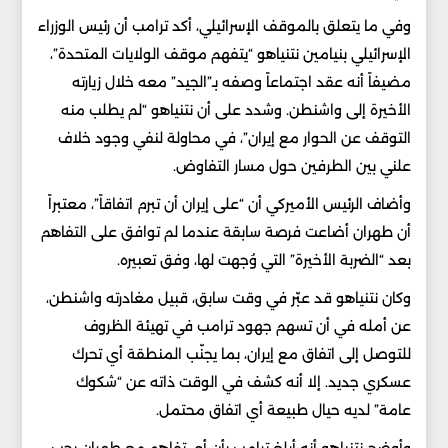
وفي ما يتعلق بالموقف الإسرائيلي، أكد ترامب أن رئيس الوزراء
الإسرائيلي بنيامين نتنياهو “يتفهم موقف الولايات المتحدة”،
مضيفاً أنه عقد اجتماعاً وصفه بـ”الجيد” معه خلال زيارته
الأخيرة إلى واشنطن. وشدد على أن نتنياهو “لم يطلب منه
التوقف عن الحوار مع إيران”، في محاولة لنفي وجود خلاف
علني بين الطرفين حول مسار التفاوض.
وأضاف الرئيس الأميركي أن “على إيران أن تبرم اتفاقاً”، معتبراً
أن طهران أضاعت فرصة سابقة عندما لم توافق على التفاهم
بعد “الضربة الأخيرة” التي وُجهت لها، وفق تعبيره.
وكان نتنياهو قد عبّر في وقت سابق، قبيل مغادرته واشنطن،
عن أمله في أن تسهم جهود ترامب في تهيئة الظروف
للتوصل إلى اتفاق مع إيران، بما يجنّب المنطقة أي تحرك
عسكري جديد. إلا أنه كشف في الوقت ذاته عن “شكوك
عامة” لديه حيال طبيعة أي اتفاق محتمل.