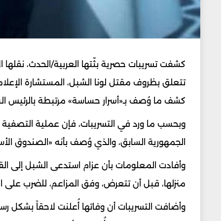
كشفت تسريبات حصرية بثّتها العربية/الحدث، نقلها
تتعلق بظروف مقتل لونا الشبل، المستشارة الإعلام
كشف ما وُصف بـ«أسرار حساسة» مرتبطة بالرئيس الس
وبحسب ما ورد في التسريبات، فإن عملية التصفية نُ
الجمهورية السابق، والذي وُصف بأنه «الصندوق الأس
وأفادت المعلومات بأن عزام استدعى الشبل إلى ال
منزلها، قبل أن تتعرض، وفق المزاعم، للضرب على ا
وأضافت التسريبات أن وفاتها أُعلنت لاحقاً بشكل ر