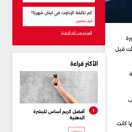
كم تكلفة الإنترنت في لبنان شهريًا؟
قبل ساعتين
المزيد من آخر الاخبار
رة
لت قبل
الأكثر قراءة
ة
ى
1
أفضل كريم أساس للبشرة
الدهنية
ا كانت
منوعات