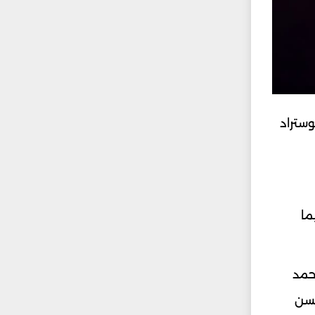
وستراد
فيما
حمد
حسن