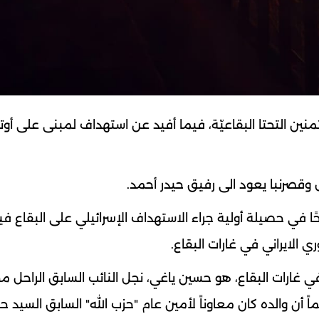
نين التحتا البقاعيّة، فيما أفيد عن استهداف لمبنى على أوت
 وقصرنبا يعود الى رفيق حيدر أحمد.
شارت المعلومات الى وقوع 8 قتلى و19 جريحًا في حصيلة أولية جراء الاستهداف الإسرائيلي على البقاع 
 الايراني في غارات البقاع.
ي غارات البقاع، هو حسين ياغي، نجل النائب السابق الراحل م
 أن والده كان معاوناً لأمين عام "حزب الله" السابق السيد 