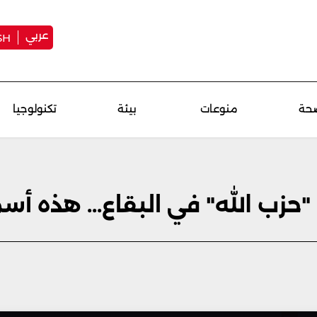
عربي
SH
حة
منوعات
بيئة
تكنولوجيا
حزب الله" في البقاع... هذه أ