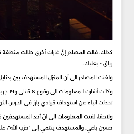
كذلك، قالت المصادر إنَّ غارات أخرى طالت منطقة تم
رياق - بعلبك.
ولفتت المصادر الى أن المنزل المستهدف بين بدنايل
وكانت أ
تحدثت انباء عن استهداف قيادي بارز في الحرس الثوري
ولاحقا، لفتت المعلومات الى انّ أحد المستهدفين ف
حسين ياغي. والمستهدف ينتمي إلى "حزب الله"، علماً