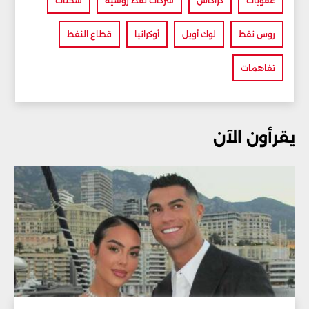
عقوبات
كراكاس
شركات نفط روسية
شحنات
روس نفط
لوك أويل
أوكرانيا
قطاع النفط
تفاهمات
يقرأون الآن