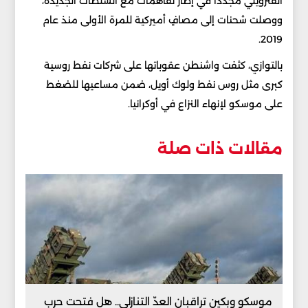
الفنزويلي مجدداً في إطار تفاهمات مع السلطات الجديدة،
ووصلت شحنات إلى مصافٍ أميركية للمرة الأولى منذ عام
2019.
بالتوازي، كثفت واشنطن عقوباتها على شركات نفط روسية
كبرى مثل روس نفط ولوك أويل، ضمن مساعيها للضغط
على موسكو لإنهاء النزاع في أوكرانيا.
مقالات ذات صلة
موسكو وبكين تراقبان العدّ التنازلي.. هل فتحت حرب