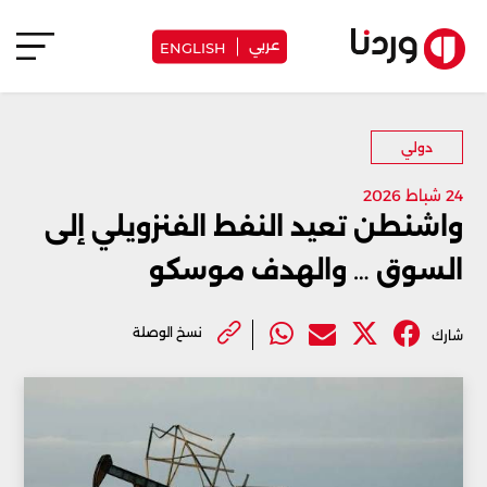
عربي
ENGLISH
دولي
24 شباط 2026
واشنطن تعيد النفط الفنزويلي إلى
السوق … والهدف موسكو
نسخ الوصلة
شارك