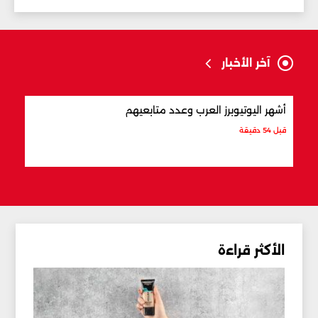
آخر الأخبار
أشهر اليوتيوبرز العرب وعدد متابعيهم
علام
قبل 54 دقيقة
قبل س
الأكثر قراءة