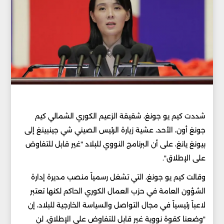
شددت كيم يو جونغ، شقيقة الزعيم الكوري الشمالي كيم
جونغ أون، الأحد، عشية زيارة الرئيس الصيني شي جينبينغ إلى
بيونغ يانغ، على أن البرنامج النووي للبلاد "غير قابل للتفاوض
على الإطلاق".
وقالت كيم يو جونغ، التي تشغل رسمياً منصب مديرة إدارة
الشؤون العامة في حزب العمال الكوري الحاكم لكنها تعتبر
لاعباً رئيسياً في مجال التواصل والسياسة الخارجية للبلاد، إن
"وضعنا كقوة نووية غير قابل للتفاوض على الإطلاق. لن