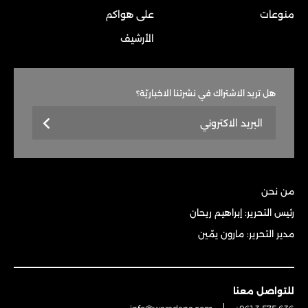
منوعات
على هواكم
الأرشيف
هل تريد الاشتراك في نشرتنا الاخباريّة؟
من نحن
رئيس التحرير: إبراهيم ريحان
مدير التحرير: مارون يمّين
للتواصل معنا