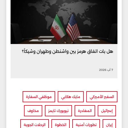
هل بات اتفاق هرمز بين واشنطن وطهران وشيكاً؟
7 آب 2026
السفير الأميركي
مايك هكابي
موظفي السفارة
إسرائيل
المغادرة
نيويورك تايمز
مخاوف
إيران
تطورات أمنية
الخطوة
الرحلات الجوية