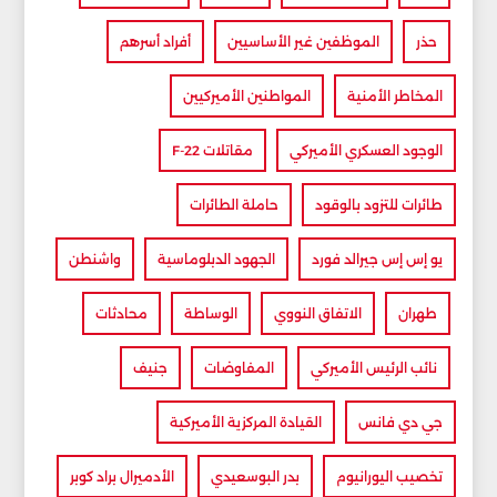
حذر
الموظفين غير الأساسيين
أفراد أسرهم
المخاطر الأمنية
المواطنين الأميركيين
الوجود العسكري الأميركي
مقاتلات F-22
طائرات للتزود بالوقود
حاملة الطائرات
يو إس إس جيرالد فورد
الجهود الدبلوماسية
واشنطن
طهران
الاتفاق النووي
الوساطة
محادثات
نائب الرئيس الأميركي
المفاوضات
جنيف
جي دي فانس
القيادة المركزية الأميركية
تخصيب اليورانيوم
بدر البوسعيدي
الأدميرال براد كوبر