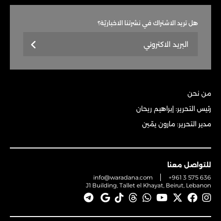
هل تريد الاشتراك في نشرتنا الاخباريّة؟
من نحن
رئيس التحرير: إبراهيم ريحان
مدير التحرير: مارون يمّين
للتواصل معنا
info@waradana.com
+961 3 575 636
J1 Building, Tallet el Khayat, Beirut, Lebanon