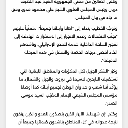
وتلقّى اتّصالين من مفتي الجمهورية الشيخ عبد اللطيف
دريان ورئيس المجلس العلوي الشيخ علي محمود قدور، وفق
ما جاء في بيان المجلس.
وتوجّه الخطيب بنداء إلى "أهلنا وأبنائنا جميعاً"، متمنّياً عليهم
"تجنّب الانفعالات وعدم الانجرار إلى الاستفزازات الهادفة إلى
تفجير الساحة الداخلية خدمة للعدو الإسرائيلي، وناشدهم
اتخاذ أقصى درجات الحكمة والتعقل في هذه المرحلة
الدقيقة".
وكرّر "الشكر الجزيل لكل المكوّنات والمناطق اللبنانية التي
تستضيف النازحين، لاسيما في بيروت والجبل والشمال، ما
يؤكّد أننا شعب واحد وأن الوطن لجميع أبنائه كما أوصانا
مؤسس المجلس الشيعي الإمام المغيّب السيد موسى
الصدر".
وختم: "إن شهداءنا الأبرار الذين يتصدّون للعدو والذين يرتقون
نتيجة عدوانه في كل المناطق يناشدون ضمائرنا جميعاً أن