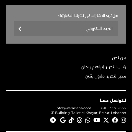
هل تريد الاشتراك في نشرتنا الاخباريّة؟
من نحن
رئيس التحرير: إبراهيم ريحان
مدير التحرير: مارون يمّين
للتواصل معنا
info@waradana.com
+961 3 575 636
J1 Building, Tallet el Khayat, Beirut, Lebanon