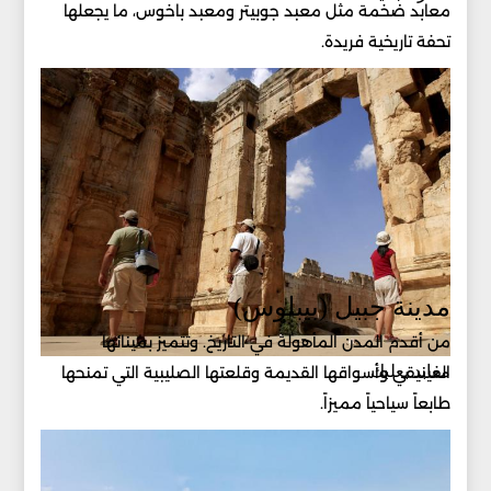
معابد ضخمة مثل معبد جوبيتر ومعبد باخوس، ما يجعلها
تحفة تاريخية فريدة.
مدينة جبيل (بيبلوس)
من أقدم المدن المأهولة في التاريخ. وتتميز بمينائها
معابد بعلبك
الفينيقي وأسواقها القديمة وقلعتها الصليبية التي تمنحها
طابعاً سياحياً مميزاً.