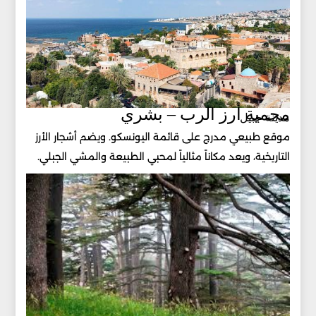
محمية أرز الرب – بشري
مدينة جبيل
موقع طبيعي مدرج على قائمة اليونسكو. ويضم أشجار الأرز
التاريخية، ويعد مكاناً مثالياً لمحبي الطبيعة والمشي الجبلي.