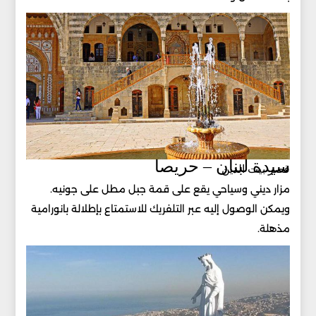
سيدة لبنان – حريصا
قصر بيت الدين
مزار ديني وسياحي يقع على قمة جبل مطل على جونيه.
ويمكن الوصول إليه عبر التلفريك للاستمتاع بإطلالة بانورامية
مذهلة.