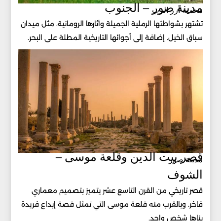
مدينة صور – الجنوب
محمية أرز الرب
تشتهر بشواطئها الرملية الجميلة وآثارها الرومانية، مثل ميدان
سباق الخيل. إضافة إلى أجوائها التاريخية المطلة على البحر.
قصر بيت الدين وقلعة موسى –
مدينة صور
الشوف
قصر تاريخي من القرن التاسع عشر يتميز بتصميم معماري
فاخر. وبالقرب منه قلعة موسى التي تمثل قصة إبداع فريدة
بناها شخص واحد.