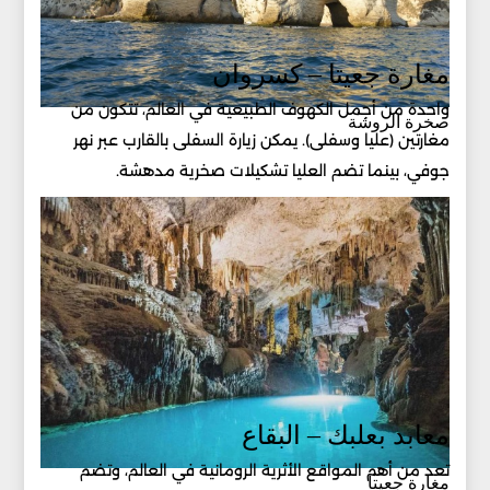
مغارة جعيتا – كسروان
واحدة من أجمل الكهوف الطبيعية في العالم، تتكون من
صخرة الروشة
مغارتين (عليا وسفلى). يمكن زيارة السفلى بالقارب عبر نهر
جوفي، بينما تضم العليا تشكيلات صخرية مدهشة.
معابد بعلبك – البقاع
تعد من أهم المواقع الأثرية الرومانية في العالم، وتضم
مغارة جعيتا