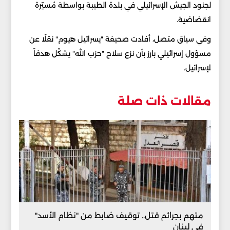
لجنود الجيش الإسرائيلي في بلدة الطيبة بواسطة مُسيّرة
انقضاضية.
وفي سياق متصل، أفادت صحيفة "يسرائيل هيوم" نقلًا عن
مسؤول إسرائيلي بارز بأن نزع سلاح "حزب الله" يشكّل هدفاً
لإسرائيل.
مقالات ذات صلة
متهم بجرائم قتل.. توقيف ضابط من "نظام الأسد"
في لبنان