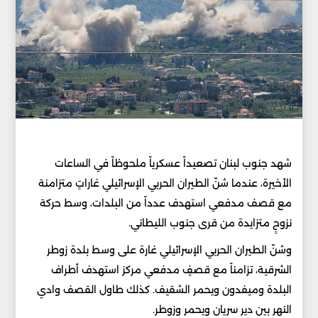
شهد جنوب لبنان تصعيداً عسكرياً ملحوظاً في الساعات
الأخيرة، عندما شنّ الطيران الحربي الإسرائيلي غاراتٍ متزامنة
مع قصف مدفعي استهدف عدداً من البلدات، وسط حركة
نزوحٍ متزايدة من قرى جنوب الليطاني.
وشنّ الطيران الحربي الإسرائيلي غارة على وسط بلدة زوطر
الشرقية، تزامناً مع قصفٍ مدفعي مركز استهدف أطراف
البلدة وميفدون ويحمر الشقيف. كذلك طاول القصف وادي
النهر بين دير سريان ويحمر وزوطر.