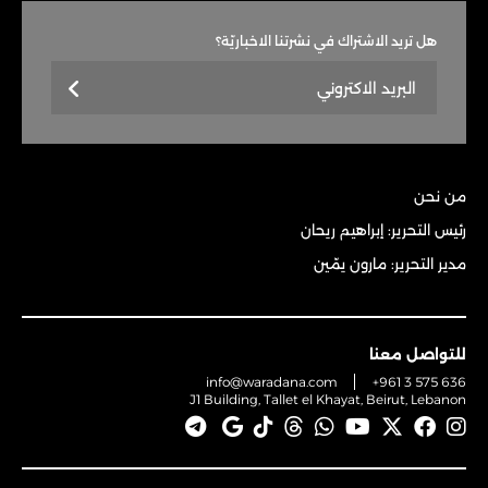
هل تريد الاشتراك في نشرتنا الاخباريّة؟
من نحن
رئيس التحرير: إبراهيم ريحان
مدير التحرير: مارون يمّين
للتواصل معنا
info@waradana.com
+961 3 575 636
J1 Building, Tallet el Khayat, Beirut, Lebanon