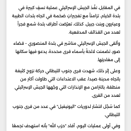
في المقابل، نفّذ الجيش الإسرائيلي عملية نسفٍ كبيرة في
بلدة الخيام، تزامناً مع تفجيراتٍ ضخمة في اتجاه بلدات الطيبة
وعيترون وبنت جبيل. كذلك، تعرّضت أطراف بلدة شمع فجراً
لعدد من القذائف المدفعية.
وألقى الجيش الإسرائيلي مناشير في بلدة المنصوري – قضاء
صور، تضمنت لائحةً بأسماء قرى محددة، يدعو فيها سكانها
إلى مغادرتها.
وعلى إثر ذلك، شهدت قرى جنوب الليطاني حركة نزوح كثيفة
باتجاه مدينة صيدا، عقب الاعتداءات التي طاولت أكثر من
منطقة، بالتزامن مع الإنذارات التي وجّهها الجيش الإسرائيلي
لعدد من القرى.
كما سُجّل انتشار لدوريات "اليونيفيل" في عدد من قرى جنوب
الليطاني.
وفي أولى عمليات اليوم، أفاد "حزب الله" بأنه استهدف تجمعًا