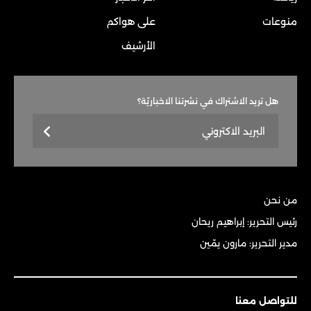
منوعات
على هواكم
الأرشيف
هل تريد الاشتراك في نشرتنا الاخباريّة؟
من نحن
رئيس التحرير: إبراهيم ريحان
مدير التحرير: مارون يمّين
للتواصل معنا