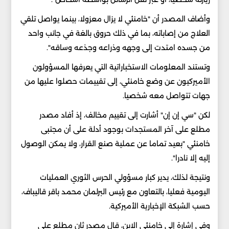
وأضاف المصدر أن "خامنئي لا يزال معزولا، بينما يواصل تلقي
العلاج من إصاباته، بما في ذلك حروق بالغة في جانب واحد
من جسده امتدت إلى وجهه وذراعه وجذعه وساقه".
وتستند المعلومات الاستخباراتية التي يعرفها المسؤولون
الأميركيون عن وضع خامنئي، إلى تقييمات حصلوا عليها من
جهات تتواصل معه شخصيا.
لكن "سي إن إن" أشارت إلى تقييم مخالف، إذ أفاد مصدر
مطلع على آخر المستجدات بوجود أدلة على أن مجتبى
خامنئي "بعيد تماما عن عملية صنع القرار، ولا يمكن الوصول
إليه إلا نادرا".
ونتيجة لذلك، يدير كبار مسؤولي الحرس الثوري العمليات
اليومية فعليا، بالتعاون مع رئيس البرلمان محمد باقر قاليباف،
حسب الشبكة الإخبارية الأميركية.
وفي إشارة إلى خامنئي الابن، قال مصدر ثان مطلع على