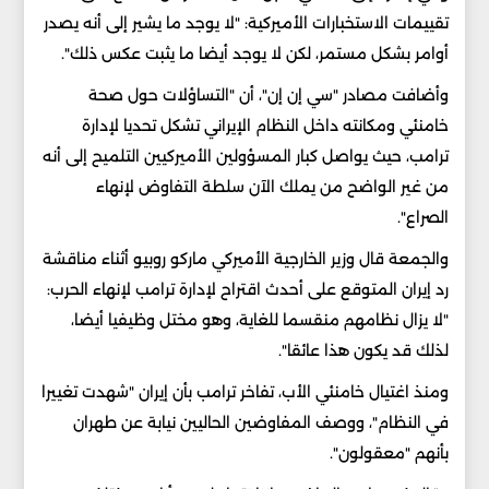
تقييمات الاستخبارات الأميركية: "لا يوجد ما يشير إلى أنه يصدر
أوامر بشكل مستمر، لكن لا يوجد أيضا ما يثبت عكس ذلك".
وأضافت مصادر "سي إن إن"، أن "التساؤلات حول صحة
خامنئي ومكانته داخل النظام الإيراني تشكل تحديا لإدارة
ترامب، حيث يواصل كبار المسؤولين الأميركيين التلميح إلى أنه
من غير الواضح من يملك الآن سلطة التفاوض لإنهاء
الصراع".
والجمعة قال وزير الخارجية الأميركي ماركو روبيو أثناء مناقشة
رد إيران المتوقع على أحدث اقتراح لإدارة ترامب لإنهاء الحرب:
"لا يزال نظامهم منقسما للغاية، وهو مختل وظيفيا أيضا،
لذلك قد يكون هذا عائقا".
ومنذ اغتيال خامنئي الأب، تفاخر ترامب بأن إيران "شهدت تغييرا
في النظام"، ووصف المفاوضين الحاليين نيابة عن طهران
بأنهم "معقولون".