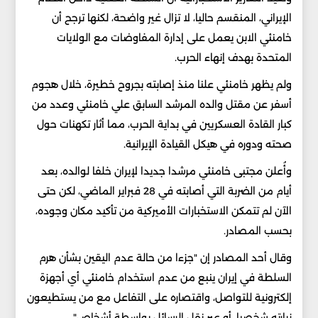
الإيراني، المنقسم حاليا، لا تزال غير واضحة، لكنها ترجح أن
خامنئي الابن يعمل على إدارة المفاوضات مع الولايات
المتحدة بهدف إنهاء الحرب.
ولم يظهر خامنئي علنا منذ إصابته بجروح خطيرة، خلال هجوم
أسفر عن مقتل والده المرشد السابق علي خامنئي وعدد من
كبار القادة العسكريين في بداية الحرب، مما أثار تكهنات حول
صحته ودوره في هيكل القيادة الإيرانية.
وأُعلن مجتبى خامنئي مرشدا جديدا لإيران خلفا لوالده، بعد
أيام من الضربة التي أصابته في 28 فبراير الماضي، لكن حتى
الآن لم تتمكن الاستخبارات الأميركية من تأكيد مكان وجوده،
بحسب المصادر.
وقال أحد المصادر إن "جزءا من حالة عدم اليقين بشأن هرم
السلطة في إيران ينبع من عدم استخدام خامنئي أي أجهزة
إلكترونية للتواصل، واقتصاره على التفاعل مع من يستطيعون
زيارته شخصيا، أو عبر نقل الرسائل بواسطة أشخاص".