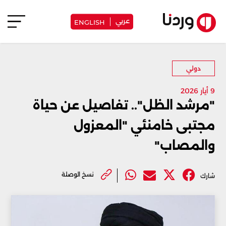
عربي
ENGLISH
دولي
9 أيار 2026
"مرشد الظل".. تفاصيل عن حياة
مجتبى خامنئي "المعزول
والمصاب"
نسخ الوصلة
شارك