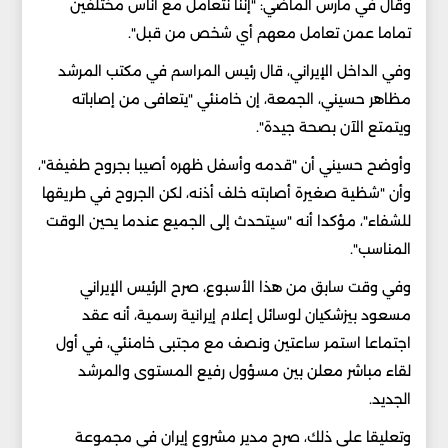
وقال في مارس الماضي: "إننا نتعامل مع أناس مختلفين
تماما عمن تعامل معهم أي شخص من قبل".
وفي الداخل الإيراني، قال رئيس المراسم في مكتب المرشد
مظاهر حسيني، الجمعة، إن خامنئي "يتعافى من إصاباته
ويتمتع الآن بصحة جيدة".
وأوضح حسيني أن "قدمه وأسفل ظهره أصيبا بجروح طفيفة"،
وأن "شظية صغيرة أصابته خلف أذنه، لكن الجروح في طريقها
للشفاء"، مؤكدا أنه "سيتحدث إلى الجميع عندما يحين الوقت
المناسب".
وفي وقت سابق من هذا الأسبوع، صرح الرئيس الإيراني
مسعود بيزشكيان لوسائل إعلام إيرانية رسمية، أنه عقد
اجتماعا استمر ساعتين ونصف مع مجتبى خامنئي، في أول
لقاء مباشر معلن بين مسؤول رفيع المستوى والمرشد
الجديد.
وتعليقا على ذلك، صرح مدير مشروع إيران في مجموعة