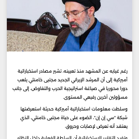
رغم غيابه عن المشهد منذ تعيينه، تشير مصادر استخباراتية
أميركية إلى أن المرشد الإيراني الجديد مجتبى خامنئي يلعب
دورا محوريا في صياغة استراتيجية الحرب والتفاوض، إلى جانب
مسؤولين آخرين رفيعي المستوى.
وسلطت معلومات استخباراتية أميركية حديثة استعرضتها
شبكة "سي إن إن"، الضوء على حياة مجتبى خامنئي، الذي
يعتقد أنه تعرض لإصابات وحروق.
وتفيد التقارير الاستخباراتية أن السلطة الفعلية داخل النظام