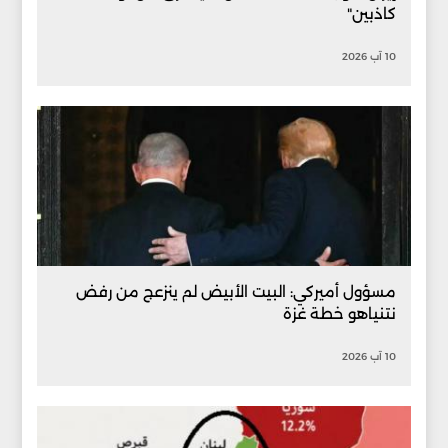
كاذبين"
10 آب 2026
مسؤول أميركي: البيت الأبيض لم ينزعج من رفض
نتنياهو خطة غزة
10 آب 2026