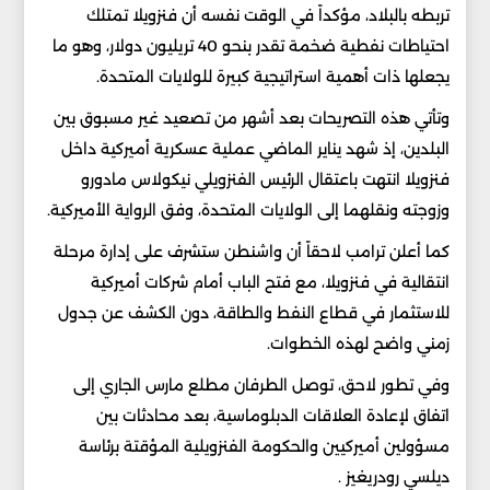
تربطه بالبلاد، مؤكداً في الوقت نفسه أن فنزويلا تمتلك
احتياطات نفطية ضخمة تقدر بنحو 40 تريليون دولار، وهو ما
يجعلها ذات أهمية استراتيجية كبيرة للولايات المتحدة.
وتأتي هذه التصريحات بعد أشهر من تصعيد غير مسبوق بين
البلدين، إذ شهد يناير الماضي عملية عسكرية أميركية داخل
فنزويلا انتهت باعتقال الرئيس الفنزويلي نيكولاس مادورو
وزوجته ونقلهما إلى الولايات المتحدة، وفق الرواية الأميركية.
كما أعلن ترامب لاحقاً أن واشنطن ستشرف على إدارة مرحلة
انتقالية في فنزويلا، مع فتح الباب أمام شركات أميركية
للاستثمار في قطاع النفط والطاقة، دون الكشف عن جدول
زمني واضح لهذه الخطوات.
وفي تطور لاحق، توصل الطرفان مطلع مارس الجاري إلى
اتفاق لإعادة العلاقات الدبلوماسية، بعد محادثات بين
مسؤولين أميركيين والحكومة الفنزويلية المؤقتة برئاسة
ديلسي رودريغيز .