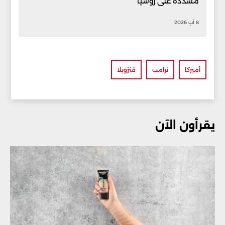
مشددة على روسيا
8 آب 2026
أميركا
ترامب
فنزويلا
يقرأون الآن