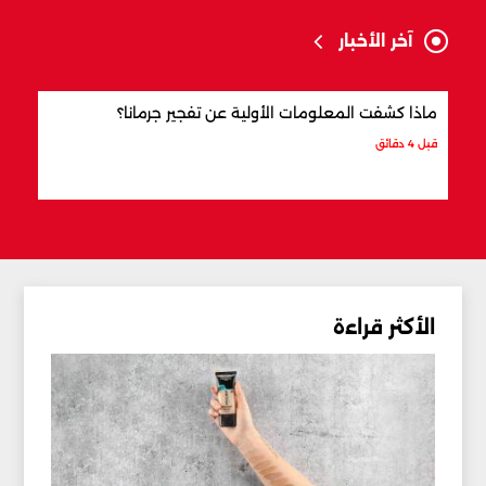
آخر الأخبار
ماذا كشفت المعلومات الأولية عن تفجير جرمانا؟
أردو
شري
قبل 4 دقائق
قبل س
الأكثر قراءة