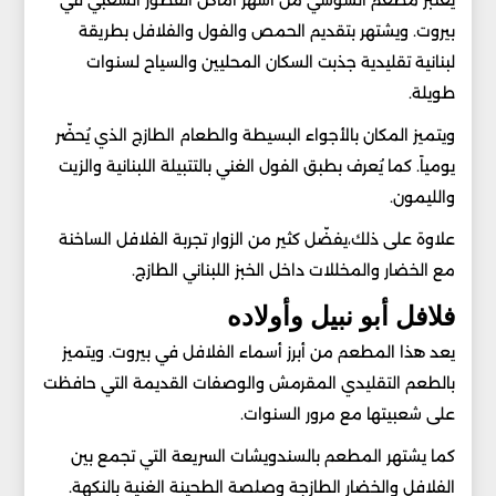
بيروت. ويشتهر بتقديم الحمص والفول والفلافل بطريقة
لبنانية تقليدية جذبت السكان المحليين والسياح لسنوات
طويلة.
ويتميز المكان بالأجواء البسيطة والطعام الطازج الذي يُحضّر
يومياً. كما يُعرف بطبق الفول الغني بالتتبيلة اللبنانية والزيت
والليمون.
علاوة على ذلك،يفضّل كثير من الزوار تجربة الفلافل الساخنة
مع الخضار والمخللات داخل الخبز اللبناني الطازج.
فلافل أبو نبيل وأولاده
يعد هذا المطعم من أبرز أسماء الفلافل في بيروت. ويتميز
بالطعم التقليدي المقرمش والوصفات القديمة التي حافظت
على شعبيتها مع مرور السنوات.
كما يشتهر المطعم بالسندويشات السريعة التي تجمع بين
الفلافل والخضار الطازجة وصلصة الطحينة الغنية بالنكهة.