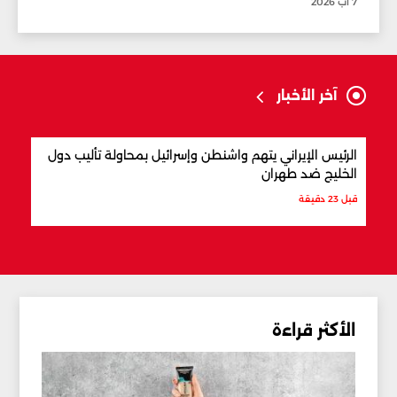
7 آب 2026
آخر الأخبار
الرئيس الإيراني يتهم واشنطن وإسرائيل بمحاولة تأليب دول
المق
الخليج ضد طهران
قبل س
قبل 23 دقيقة
الأكثر قراءة