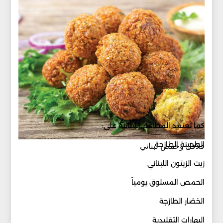
كما تعتمد المطاعم اللبنانية على:
الطحينة الطازجة
فلافل وحمص لبناني
زيت الزيتون اللبناني
الحمص المسلوق يومياً
الخضار الطازجة
البهارات التقليدية