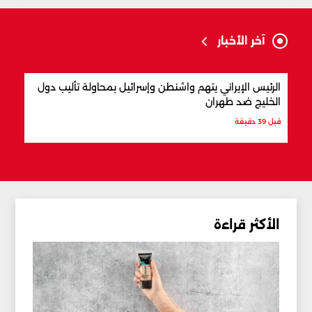
آخر الأخبار
الرئيس الإيراني يتهم واشنطن وإسرائيل بمحاولة تأليب دول
المق
الخليج ضد طهران
قبل س
قبل 39 دقيقة
الأكثر قراءة