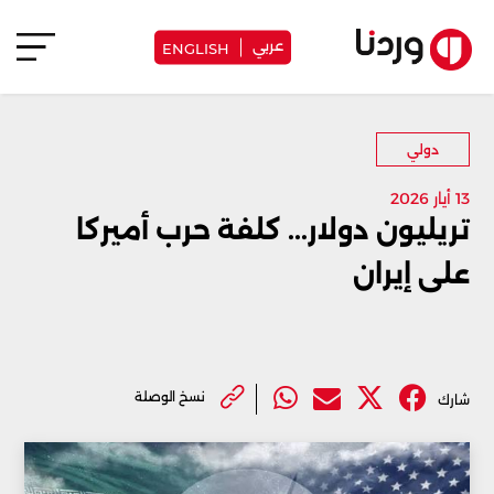
عربي
ENGLISH
دولي
13 أيار 2026
تريليون دولار... كلفة حرب أميركا
على إيران
نسخ الوصلة
شارك