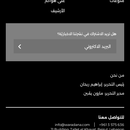
منوعات
على هواكم
الأرشيف
هل تريد الاشتراك في نشرتنا الاخباريّة؟
من نحن
رئيس التحرير: إبراهيم ريحان
مدير التحرير: مارون يمّين
للتواصل معنا
info@waradana.com
+961 3 575 636
J1 Building, Tallet el Khayat, Beirut, Lebanon