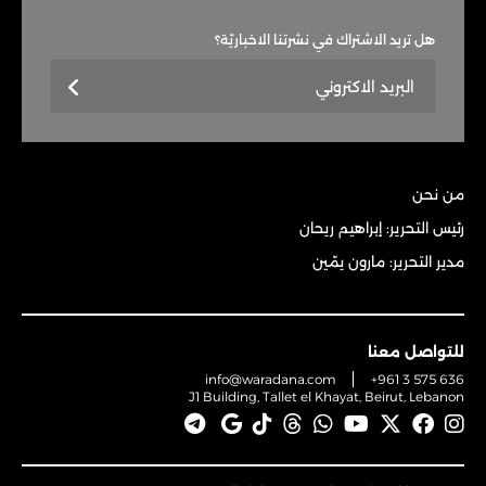
هل تريد الاشتراك في نشرتنا الاخباريّة؟
من نحن
رئيس التحرير: إبراهيم ريحان
مدير التحرير: مارون يمّين
للتواصل معنا
info@waradana.com
+961 3 575 636
J1 Building, Tallet el Khayat, Beirut, Lebanon