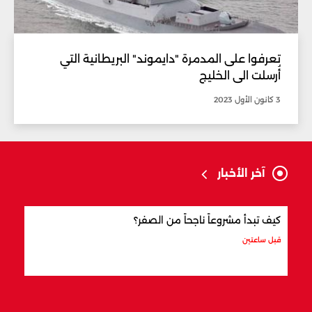
تعرفوا على المدمرة "دايموند" البريطانية التي
أُرسلت الى الخليج
3 كانون الأول 2023
آخر الأخبار
كيف تبدأ مشروعاً ناجحاً من الصفر؟
كيف 
قبل ساعتين
قبل س