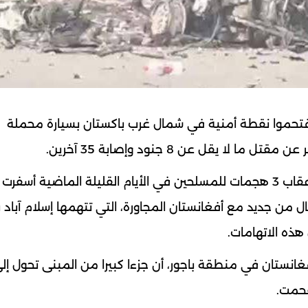
اقتحموا نقطة أمنية في شمال غرب باكستان بسيارة محملة
 يقل عن 8 جنود وإصابة 35 آخرين.
ويأتي التفجير الذي وقع مساء أمس الخميس في أعقاب 3 هجمات للمسلحين في الأيام القليلة الماضية أس
إشعال القتال من جديد مع أفغانستان المجاورة، التي تتهمها إسلام آباد ب
ذه الاتهامات.
انستان في منطقة باجور، أن جزءا كبيرا من المبنى تحول إل
فحمت.