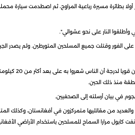
أولا بطائرة مسيرة رباعية المراوح، ثم اصطدمت سيارة محمل
وأطلقوا النار على نحو عشوائي".
على الفور وقتلت جميع المسلحين المتورطين. ولم يصدر الج
وقال صحفي من رويترز في بلدة باجور إن الانفجار كان قويا لدرجة 
قة منذ ذلك الحين.
جوم في بيان أرسلته إلى الصحفيين.
ية والعديد من مقاتليها متمركزون في أفغانستان، وكذلك المت
ت كابول مرارا السماح للمسلحين باستخدام الأراضي الأفغان