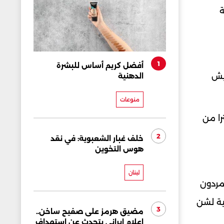
ة
1
أفضل كريم أساس للبشرة
يش
الدهنية
منوعات
أن الناس شعروا به على بعد أكثر من 20 كيلومترا من
2
خلف غبار الشعبوية: في نقد
هوس التخوين
لبنان
مردون
ية لشن
3
مضيق هرمز على صفيح ساخن..
إعلام إيراني يتحدث عن استهداف