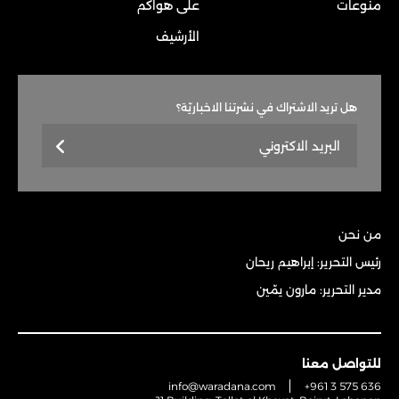
منوعات
على هواكم
الأرشيف
هل تريد الاشتراك في نشرتنا الاخباريّة؟
من نحن
رئيس التحرير: إبراهيم ريحان
مدير التحرير: مارون يمّين
للتواصل معنا
info@waradana.com
+961 3 575 636