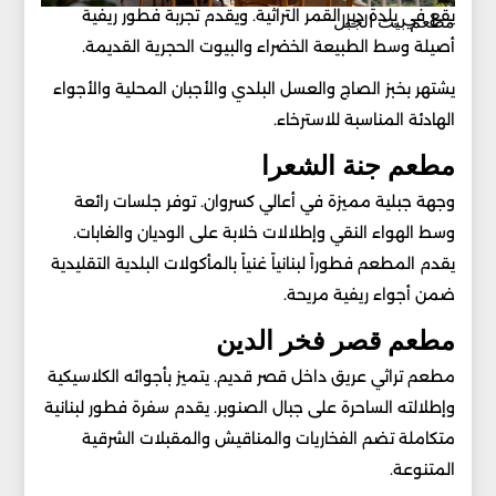
يقع في بلدة دير القمر التراثية. ويقدم تجربة فطور ريفية
مطعم بيت الجبل
أصيلة وسط الطبيعة الخضراء والبيوت الحجرية القديمة.
يشتهر بخبز الصاج والعسل البلدي والأجبان المحلية والأجواء
الهادئة المناسبة للاسترخاء.
مطعم جنة الشعرا
وجهة جبلية مميزة في أعالي كسروان. توفر جلسات رائعة
وسط الهواء النقي وإطلالات خلابة على الوديان والغابات.
يقدم المطعم فطوراً لبنانياً غنياً بالمأكولات البلدية التقليدية
ضمن أجواء ريفية مريحة.
مطعم قصر فخر الدين
مطعم تراثي عريق داخل قصر قديم. يتميز بأجوائه الكلاسيكية
وإطلالته الساحرة على جبال الصنوبر. يقدم سفرة فطور لبنانية
متكاملة تضم الفخاريات والمناقيش والمقبلات الشرقية
المتنوعة.