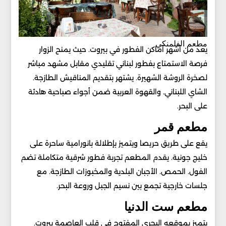
مطعم الفلمنكي
يعد من أشهر أماكن الفطور في بيروت. حيث يمنح الزوار
فرصة الاستمتاع بفطور لبناني تقليدي مقابل مشهد مباشر
لصخرة الروشة الشهيرة. يشتهر بتقديم المناقيش الطازجة.
الشاي اللبناني. والقهوة العربية ضمن أجواء صباحية هادئة
على البحر.
مطعم قمر
يقع على طريق حريصا ويتميز بإطلالة بانورامية ساحرة على
خليج جونية. يقدم المطعم تجربة فطور شرقية متكاملة تضم
الفول. الحمص. الأجبان البلدية والمخبوزات الطازجة. مع
جلسات خارجية تجمع بين نسيم الجبل وروعة البحر.
مطعم ست الدنيا
يتميز بموقعه البحري المفتوح في قلب العاصمة بيروت.