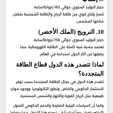
حجم التوليد السنوي: حوالي 162 تيرواط/ساعة.
تتميز بإنتاج قوي من طاقة الرياح والطاقة الشمسية بفضل
مناخها المشمس.
10. النرويج (الملك الأخضر)
حجم التوليد السنوي: حوالي 158 تيرواط/ساعة.
تعتمد بنسبة شبه كاملة على الطاقة الكهرومائية. مما
يجعلها من أكثر الدول استدامة في العالم.
لماذا تتصدر هذه الدول قطاع الطاقة
المتجددة؟
تتقدم هذه الدول في مجال الطاقة المتجددة بسبب توفر
الاستثمار الحكومي والخاص. وتطور التكنولوجيا. ووجود موارد
طبيعية مثل الرياح القوية والأنهار والشمس المستمرة.
وكما أن السياسات البيئية الصارمة والدعم الحكومي للتحول
الأخضر يلعبان دوراً أساسياً في تسريع هذا التحول. مما يجعلها