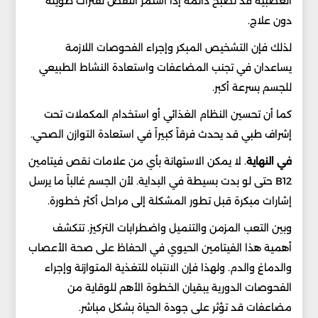
العصبية قد تصبح دائمة إذا استمر النقص لفترات طويلة
دون علاج.
لذلك فإن التشخيص المبكر وإجراء الفحوصات اللازمة
يساعدان في تجنب المضاعفات واستعادة النشاط الطبيعي
للجسم بسرعة أكبر.
كما أن تحسين النظام الغذائي أو استخدام المكملات تحت
إشراف طبي قد يحدث فرقاً كبيراً في استعادة التوازن الصحي.
في النهاية
. لا يمكن الاستهانة بأي من علامات نقص فيتامين
B12 حتى لو بدت بسيطة في البداية. لأن الجسم غالباً ما يرسل
إشارات مبكرة قبل تطور المشكلة إلى مراحل أكثر خطورة.
وبين التعب المزمن والتنميل واضطرابات التركيز. تتكشف
أهمية هذا الفيتامين الحيوي في الحفاظ على صحة الأعصاب
والدماغ والدم. ولهذا فإن الانتباه للتغذية المتوازنة وإجراء
الفحوصات الدورية يبقيان الخطوة الأهم للوقاية من
مضاعفات قد تؤثر على جودة الحياة بشكل مباشر.