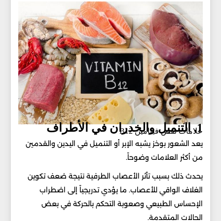
1. التنميل والخدران في الأطراف
علامات نقص فيتامين B12
يعد الشعور بوخز يشبه الإبر أو التنميل في اليدين والقدمين
من أكثر العلامات وضوحاً.
يحدث ذلك بسبب تأثر الأعصاب الطرفية نتيجة ضعف تكوين
الغلاف الواقي للأعصاب. ما يؤدي تدريجياً إلى اضطراب
الإحساس الطبيعي وصعوبة التحكم بالحركة في بعض
الحالات المتقدمة.