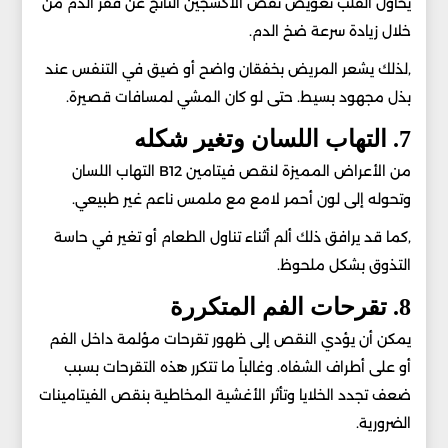
يحاول القلب تعويض نقص الأكسجين الناتج عن فقر الدم من
خلال زيادة سرعة ضخ الدم.
,لذلك يشعر المريض بخفقان واضح أو ضيق في التنفس عند
بذل مجهود بسيط. حتى لو كان المشي لمسافات قصيرة.
7. التهاب اللسان وتغير شكله
من الأعراض المميزة لنقص فيتامين B12 التهاب اللسان
وتحوله إلى لون أحمر لامع مع ملمس ناعم غير طبيعي.
,كما قد يرافق ذلك ألم أثناء تناول الطعام أو تغير في حاسة
التذوق بشكل ملحوظ.
8. تقرحات الفم المتكررة
يمكن أن يؤدي النقص إلى ظهور تقرحات مؤلمة داخل الفم
أو على أطراف الشفاه. وغالباً ما تتكرر هذه التقرحات بسبب
ضعف تجدد الخلايا وتأثر الأغشية المخاطية بنقص الفيتامينات
الضرورية.