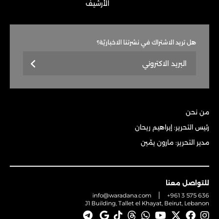
الأرشيف
هل تريد الاشتراك في نشرتنا الاخباريّة؟
من نحن
رئيس التحرير: إبراهيم ريحان
مدير التحرير: مارون يمّين
للتواصل معنا
info@waradana.com
+961 3 575 636
J1 Building, Tallet el Khayat, Beirut, Lebanon