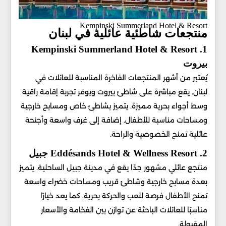
Kempinski Summerland Hotel & Resort
منتجعات شاطئية عائلية في لبنان
1. Kempinski Summerland Hotel & Resort
بيروت
يُعتبر من أشهر المنتجعات الفاخرة المناسبة للعائلات في
لبنان. يقع مباشرة على شاطئ بيروت ويوفر تجربة إقامة راقية
وسط أجواء بحرية مميزة. يتميز بشاطئ خاص ومسابح خارجية
ومساحات مناسبة للأطفال. إضافة إلى غرف واسعة وأجنحة
عائلية تمنح الخصوصية والراحة.
2. Eddésands Hotel & Wellness Resort جبيل
منتجع عائلي مشهور جدًا يقع في مدينة جبيل الساحلية. يتميز
بعدة مسابح خارجية وشاطئ قريب ومساحات خضراء واسعة
تمنح الأطفال فرصة للعب والحركة بحرية. كما يعد خيارًا
مناسبًا للعائلات الباحثة عن توازن بين الفخامة والأسعار
المقبولة.