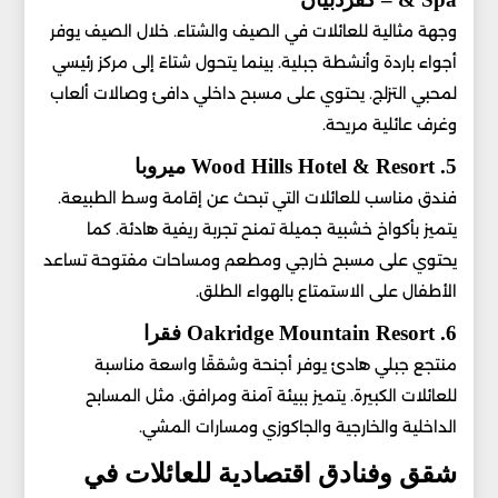
وجهة مثالية للعائلات في الصيف والشتاء. خلال الصيف يوفر
أجواء باردة وأنشطة جبلية. بينما يتحول شتاءً إلى مركز رئيسي
لمحبي التزلج. يحتوي على مسبح داخلي دافئ وصالات ألعاب
وغرف عائلية مريحة.
5. Wood Hills Hotel & Resort ميروبا
فندق مناسب للعائلات التي تبحث عن إقامة وسط الطبيعة.
يتميز بأكواخ خشبية جميلة تمنح تجربة ريفية هادئة. كما
يحتوي على مسبح خارجي ومطعم ومساحات مفتوحة تساعد
الأطفال على الاستمتاع بالهواء الطلق.
6. Oakridge Mountain Resort فقرا
منتجع جبلي هادئ يوفر أجنحة وشققًا واسعة مناسبة
للعائلات الكبيرة. يتميز ببيئة آمنة ومرافق. مثل المسابح
الداخلية والخارجية والجاكوزي ومسارات المشي.
شقق وفنادق اقتصادية للعائلات في