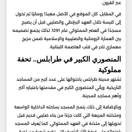
عبر القرون.
في المقابل، كان الموقع في الأصل معبدًا رومانيًا ثم تحول
إلى كنيسة خلال العهد البيزنطي والصليبي قبل أن يصبح
مسجدًا في العصر المملوكي عام 1291. لذلك يجمع تصميمه
بين العمارة الرومانية والصليبية والإسلامية ضمن مزيج
معماري نادر في قلب العاصمة اللبنانية.
المنصوري الكبير في طرابلس.. تحفة
مملوكية
تشتهر مدينة طرابلس باحتوائها على عدد كبير من المساجد
التاريخية. ويأتي المنصوري الكبير في مقدمتها باعتباره أكبر
وأهم مساجد المدينة.
وبالإضافة إلى ذلك، يتميز المسجد بساحته الداخلية الواسعة
ومئذنته المربعة التي كانت جزءًا من بناء صليبي قديم قبل
تحويلها إلى مئذنة في العهد المملوكي. كما يُعرف المسجد
باحتوائه على غرفة الأثر الشريف التي تضم شعرة من لحية