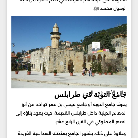
الرسول محمد ﷺ.
جامع الأمير فخر الدين
جامع التوبة في طرابلس
يعرف جامع التوبة أو جامع عيسى بن عمر كواحد من أبرز
المعالم الدينية داخل طرابلس القديمة. حيث يعود بناؤه إلى
العصر المملوكي في القرن الرابع عشر.
وعلاوة على ذلك، يشتهر الجامع بمئذنته السداسية الفريدة