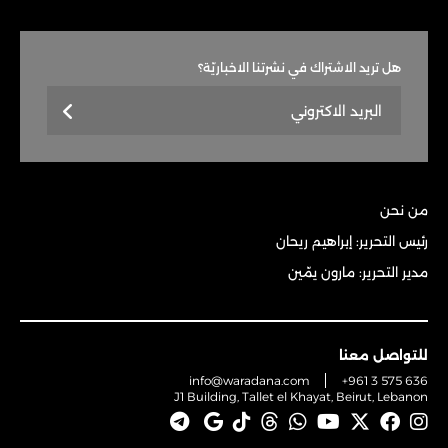
هل تريد الاشتراك في نشرتنا الاخباريّة؟
من نحن
رئيس التحرير: إبراهيم ريحان
مدير التحرير: مارون يمّين
للتواصل معنا
info@waradana.com
+961 3 575 636
J1 Building, Tallet el Khayat, Beirut, Lebanon