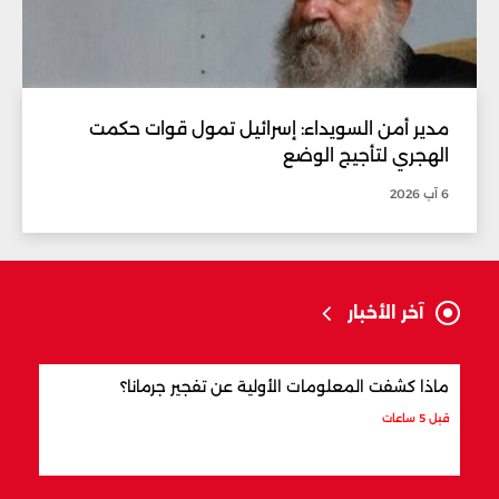
مدير أمن السويداء: إسرائيل تمول قوات حكمت
الهجري لتأجيج الوضع
6 آب 2026
آخر الأخبار
ماذا كشفت المعلومات الأولية عن تفجير جرمانا؟
أردو
شري
قبل 5 ساعات
قبل 6 ساعات