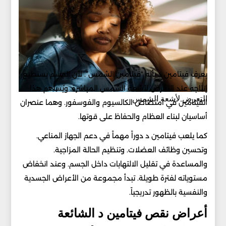
يعرف فيتامين د بأنه “فيتامين الشمس”. لأن الجسم يستطيع
إنتاجه عند التعرض لأشعة الشمس المباشرة. ويُساهم هذا
التعرض لأشعة الشمس
الفيتامين في امتصاص الكالسيوم والفوسفور. وهما عنصران
أساسيان لبناء العظام والحفاظ على قوتها.
كما يلعب فيتامين د دوراً مهماً في دعم الجهاز المناعي.
وتحسين وظائف العضلات. وتنظيم الحالة المزاجية.
والمساعدة في تقليل الالتهابات داخل الجسم. وعند انخفاض
مستوياته لفترة طويلة. تبدأ مجموعة من الأعراض الجسدية
والنفسية بالظهور تدريجياً.
أعراض نقص فيتامين د الشائعة