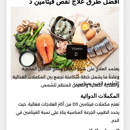
أفضل طرق علاج نقص فيتامين د
يعتمد العلاج على شدة النقص ونتائج التحاليل المخبرية.
وعادةً ما يشمل خطة متكاملة تجمع بين المكملات الغذائية
الأطعمة الغنية بفيتامين د
والتغذية الصحية والتعرض المنظم للشمس.
المكملات الدوائية
تعتبر مكملات فيتامين D3 من أكثر العلاجات فعالية. حيث
يحدد الطبيب الجرعة المناسبة بناءً على نسبة الفيتامين في
الدم.