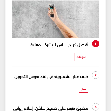
1
أفضل كريم أساس للبشرة الدهنية
منوعات
2
خلف غبار الشعبوية: في نقد هوس التخوين
لبنان
3
مضيق هرمز على صفيح ساخن.. إعلام إيراني