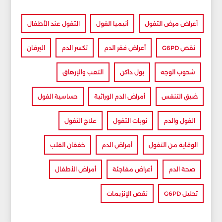
أعراض مرض التفول
أنيميا الفول
التفول عند الأطفال
نقص G6PD
أعراض فقر الدم
تكسر الدم
اليرقان
شحوب الوجه
بول داكن
التعب والإرهاق
ضيق التنفس
أمراض الدم الوراثية
حساسية الفول
الفول والدم
نوبات التفول
علاج التفول
الوقاية من التفول
أمراض الدم
خفقان القلب
صحة الدم
أعراض مفاجئة
أمراض الأطفال
تحليل G6PD
نقص الإنزيمات