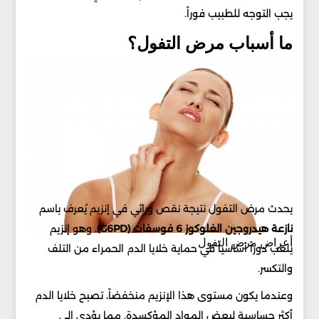
يجب التوجه للطبيب فوراً.
ما أسباب مرض التفول؟
يحدث مرض التفول نتيجة نقص وراثي في إنزيم يُعرف باسم
نازعة هيدروجين الغلوكوز 6 فوسفات (G6PD)
. وهو إنزيم
أعراض مرض التفول
يلعب دوراً أساسياً في حماية خلايا الدم الحمراء من التلف
والتكسر.
وعندما يكون مستوى هذا الإنزيم منخفضاً، تصبح خلايا الدم
أكثر حساسية لبعض المواد المؤكسدة. مما يؤدي إلى