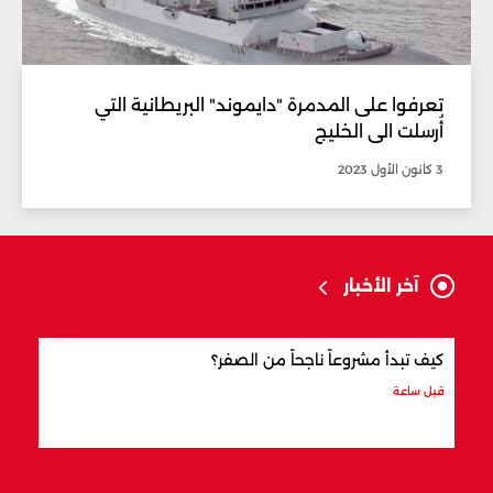
تعرفوا على المدمرة "دايموند" البريطانية التي
أُرسلت الى الخليج
3 كانون الأول 2023
آخر الأخبار
كيف تبدأ مشروعاً ناجحاً من الصفر؟
كيف 
قبل ساعة
قبل س