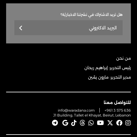
هل تريد الاشتراك في نشرتنا الاخباريّة؟
من نحن
رئيس التحرير: إبراهيم ريحان
مدير التحرير: مارون يمّين
للتواصل معنا
info@waradana.com
+961 3 575 636
J1 Building, Tallet el Khayat, Beirut, Lebanon