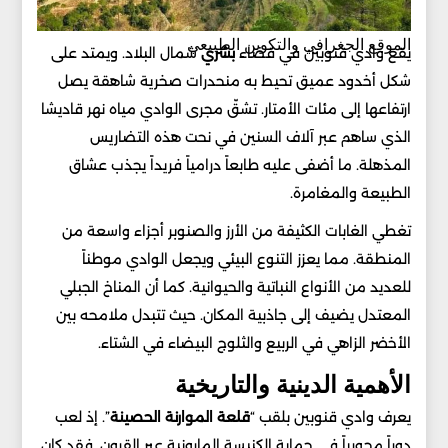
الموقع الجغرافي والتكوين الطبيعي
يقع وادي قنوبين في قضاء
بشري
شمال البلاد. ويمتد على
شكل أخدود عميق تحيط به منحدرات صخرية شاهقة يصل
ارتفاعها إلى مئات الأمتار. تشقّ مجرى الوادي مياه نهر قاديشا
الذي ساهم عبر آلاف السنين في نحت هذه التضاريس
المذهلة. ما أضفى عليه طابعاً درامياً فريداً يجذب عشاق
الطبيعة والمغامرة.
تغطي الغابات الكثيفة من الأرز والصنوبر أجزاء واسعة من
المنطقة. مما يعزز التنوع البيئي ويجعل الوادي موطناً
للعديد من الأنواع النباتية والحيوانية. كما أن المناخ الجبلي
المعتدل يضيف إلى جاذبية المكان. حيث تتبدل ملامحه بين
الأخضر الزاهي في الربيع والثلوج البيضاء في الشتاء.
الأهمية الدينية والتاريخية
يعرف وادي قنوبين بلقب “
قلعة الموارنة الحصينة
”. إذ لعب
دوراً محورياً في حماية الكنيسة المارونية عبر القرون. فقد كان