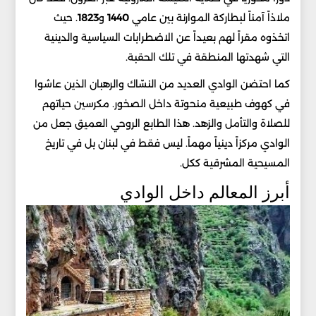
ملاذاً آمناً لبطاركة الموارنة بين عامي
1440
و
1823
. حيث
اتخذوه مقراً لهم بعيداً عن الاضطرابات السياسية والدينية
التي شهدتها المنطقة في تلك الحقبة.
كما احتضن الوادي العديد من النسّاك والرهبان الذين عاشوا
في كهوف طبيعية منحوتة داخل الصخور. مكرسين حياتهم
للصلاة والتأمل والزهد. هذا الطابع الروحي العميق جعل من
الوادي مركزاً دينياً مهماً. ليس فقط في لبنان بل في تاريخ
المسيحية المشرقية ككل.
أبرز المعالم داخل الوادي