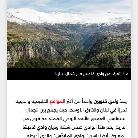
ماذا تعرف عن وادي قنوبين في شمال لبنان؟
يعدّ
وادي قنوبين
واحداً من أكثر
المواقع
الطبيعية والدينية
تميزاً في لبنان والشرق الأوسط. حيث يجمع بين الجمال
الجيولوجي العميق والبعد الروحي الممتد عبر قرون من
التاريخ. يقع هذا الوادي ضمن شبكة وديان
وادي قاديشا
المعروف أيضاً باسم “
الوادي المقدّس
”. والذي أدرجته