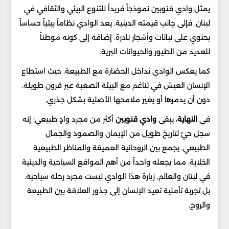
يمثل وادي قنوبين نموذجاً فريداً للتنوع البيئي والثقافي في
لبنان. فإلى جانب قيمته الدينية. يعد الوادي نظاماً بيئياً حساساً
يحتوي على نباتات وأشجار نادرة. إضافة إلى كونه موطناً
للعديد من الطيور والحيوانات البرية.
كما يعكس الوادي تداخل الحضارة مع الطبيعة. حيث استطاع
الإنسان العيش في تناغم مع البيئة الصعبة عبر قرون طويلة.
دون أن يدمرها أو يغير ملامحها الأصلية بشكل جذري.
في
النهاية
، يبقى
وادي قنوبين
أكثر من مجرد وادٍ طبيعي؛ إنه
سجل حيّ لتاريخ طويل من الإيمان والصمود والجمال
الطبيعي. يجمع بين الروحانية العميقة والمناظر الطبيعية
الخلابة. مما يجعله واحداً من أهم المواقع السياحية والدينية
في لبنان والعالم. زيارة هذا الوادي ليست مجرد رحلة سياحية.
بل تجربة تأملية تعيد الإنسان إلى جذور العلاقة بين الطبيعة
والروح.