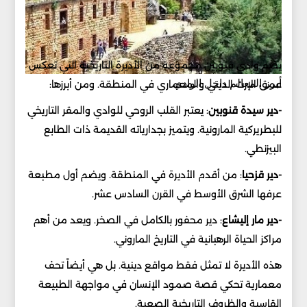
يضم وادي قنوبين مجموعة من الأديرة التاريخية التي تعكس
أبرز المعالم داخل الوادي
عمق الإرث الديني والمعماري في المنطقة. ومن أبرزها:
-دير سيدة قنوبين
: يعتبر القلب الروحي للوادي والمقر التاريخي
للبطريركية المارونية. ويتميز بجدارياته القديمة ذات الطابع
البيزنطي.
-دير قزحيا
: من أقدم الأديرة في المنطقة. ويضم أول مطبعة
عرفها الشرق الأوسط في القرن السادس عشر.
-دير مار إليشاع
: دير محفور بالكامل في الصخر. ويعد من أهم
مراكز الحياة الرهبانية في التاريخ الماروني.
هذه الأديرة لا تمثل فقط مواقع دينية. بل هي أيضاً تحف
معمارية تحكي قصة صمود الإنسان في مواجهة الطبيعة
القاسية والظروف التاريخية الصعبة.