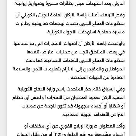
الدولي بعد استهداف مبنى بطائرات مسيرة وصواريخ إيرانية".
وفجر الأربعاء، أعلنت رئاسة الأركان العامة للجيش الكويتي أن
منظومات الدفاع الجوي تصدت لهجمات صاروخية وطائرات
مسيرة معادية استهدفت الأجواء الكويتية.
وأوضحت رئاسة الأركان أن أصوات الانفجارات التي تم سماعها
في بعض المناطق نتجت عن عمليات اعتراض تنفذها
منظومات الدفاع الجوي للأهداف المعادية، كما دعت
المواطنين والمقيمين إلى الالتزام بتعليمات الأمن والسلامة
الصادرة عن الجهات المختصة.
وفي السياق ذاته، حذر المتحدث باسم وزارة الدفاع الكويتية
العقيد الركن سعود العطوان من الاقتراب أو لمس أي حطام
أو شظايا أو أجسام مجهولة قد تكون ناجمة عن عمليات
اعتراض الأهداف الجوية المعادية.
وأكد العطوان ضرورة الإبلاغ الفوري عن أي مخلفات أو
أجسام مشبوهة عبر رقم الطوارئ (112) أو من خلال الجهات