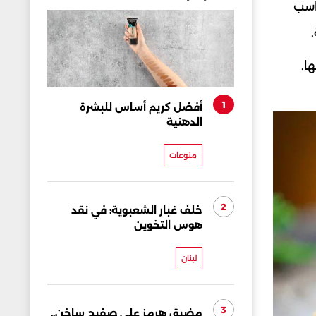
اسب
ا.
1
أفضل كريم أساس للبشرة
الدهنية
منوعات
2
خلف غبار الشعبوية: في نقد
هوس التخوين
لبنان
3
مضيق هرمز على صفيح ساخن..