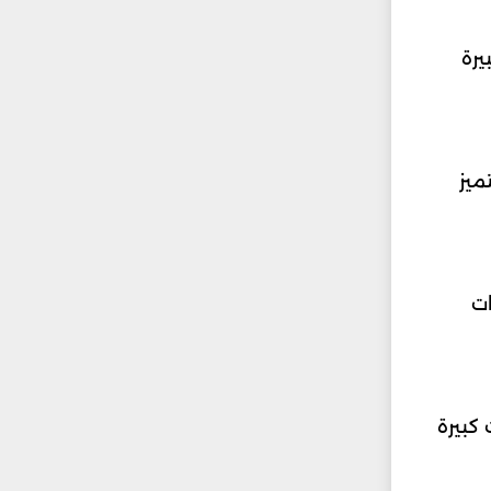
يرة
ميز
ات
 كبيرة