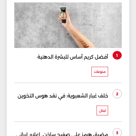
1
أفضل كريم أساس للبشرة الدهنية
منوعات
2
خلف غبار الشعبوية: في نقد هوس التخوين
لبنان
3
مضيق هرمز على صفيح ساخن.. إعلام إيراني