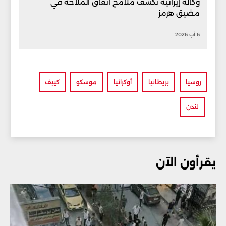
وكالة إيرانية تكشف ملامح اتفاق الملاحة في
مضيق هرمز
6 آب 2026
روسيا
بريطانيا
أوكرانيا
موسكو
كييف
لندن
يقرأون الآن