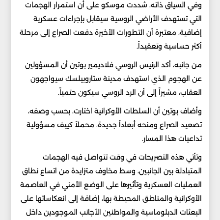
وفي السياق ذاته، شددت موسكو على أن استمرار الهجمات
التي تستهدف الأراضي الروسية سيقابل بإجراءات عسكرية
إضافية، معتبرة أن التطورات الأخيرة دفعت الصراع إلى مرحلة
أكثر حساسية وتعقيداً.
من جانبه، أكد الرئيس الروسي فلاديمير بوتين أن المسؤولين
عن الهجوم الذي استهدف مدينة ستاروبيلسك سيواجهون
العقاب، مشيراً إلى أن الرد الروسي سيكون حتمياً.
وأضاف بوتين أن السلطات الأوكرانية اختارت، بحسب وصفه،
تصعيد الصراع ومنحه أبعاداً جديدة، محملاً كييف مسؤولية
تداعيات هذا المسار.
وتأتي هذه التصريحات في وقت تتواصل فيه الهجمات
المتبادلة بين الجانبين، وسط مخاوف متزايدة من اتساع نطاق
العمليات العسكرية وتأثيرها على الوضع الأمني في العاصمة
الأوكرانية والمناطق المحيطة بها، إضافة إلى انعكاساتها على
البعثات الدبلوماسية والمواطنين الأجانب الموجودين داخل