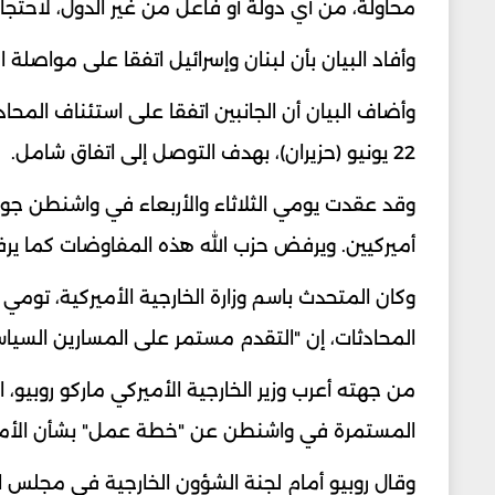
محاولة، من أي دولة أو فاعل من غير الدول، لاحتجا
وأفاد البيان بأن لبنان وإسرائيل اتفقا على مواصلة 
وأضاف البيان أن الجانبين اتفقا على استئناف المحا
22 يونيو (حزيران)، بهدف التوصل إلى اتفاق شامل.
وقد عقدت يومي الثلاثاء والأربعاء في واشنطن جولة
أميركيين. ويرفض حزب الله هذه المفاوضات كما يرف
وكان المتحدث باسم وزارة الخارجية الأميركية، توم
المحادثات، إن "التقدم مستمر على المسارين السياس
من جهته أعرب وزير الخارجية الأميركي ماركو روبيو، ا
المستمرة في واشنطن عن "خطة عمل" بشأن الأمن
وقال روبيو أمام لجنة الشؤون الخارجية في مجلس 