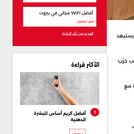
أفضل WiFi مجاني في بيروت
قبل ساعتين
المزيد من آخر الاخبار
 يستبعد
نب حزب
الأكثر قراءة
 مع
1
أفضل كريم أساس للبشرة
الدهنية
منوعات