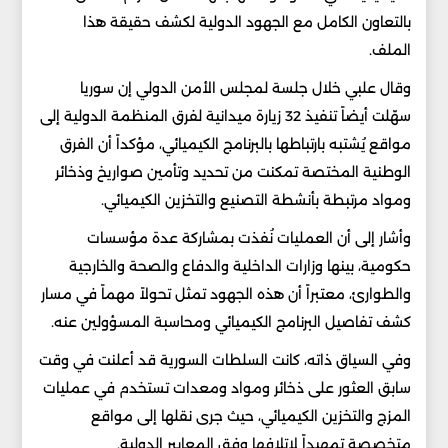
بالتعاون الكامل مع الجهود الدولية لكشف حقيقة هذا
الملف.
وقال علبي خلال جلسة لمجلس الأمن الدولي إن سوريا
سهّلت أيضاً تنفيذ 32 زيارة ميدانية لفرق المنظمة الدولية إلى
مواقع يُشتبه بارتباطها بالبرنامج الكيميائي، مؤكداً أن الفرق
الوطنية المختصة تمكنت من تحديد وتأمين صواريخ وذخائر
ومواد مرتبطة بأنشطة التصنيع والتخزين الكيميائي.
وأشار إلى أن العمليات نُفذت بمشاركة عدة مؤسسات
حكومية، بينها وزارات الداخلية والدفاع والصحة والخارجية
والطوارئ، معتبراً أن هذه الجهود تمثل تحولاً مهماً في مسار
كشف تفاصيل البرنامج الكيميائي ومحاسبة المسؤولين عنه.
وفي السياق ذاته، كانت السلطات السورية قد أعلنت في وقت
سابق العثور على ذخائر ومواد ومعدات تستخدم في عمليات
المزج والتخزين الكيميائي، حيث جرى نقلها إلى مواقع
متخصصة تمهيداً لإتلافها وفق المعايير الدولية.