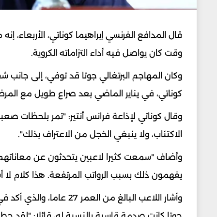
قال المدافع الفرنسي إبراهيما كوناتي، ​الأربعاء، إن
وقت كان يواصل فيه أداء ⁠التزاماته الكروية.
وكان المهاجم البرتغالي جوتا قد توفي، إلى جانب ش
كوناتي، في يناير الماضي بعد صراع طويل مع المر
وقال ​كوناتي لإذاعة فرانس أنتير: "تمر بلحظات صعب
الاكتئاب، ولا ينبغي الخجل من الاعتراف بذلك".
وأضاف "سمعت كثيرا لاعبين يتحدثون عن معاناتهم م
يفهمون ذلك بسبب الرواتب المرتفعة. هذا كلام لا أس
وأشار اللاعب البالغ من ال
جوتا ‌كانت صدمة قاسية بالنسبة له، قائلا: "لقد حطم