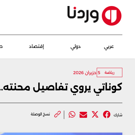
عربي
دولي
إقتصاد
ص
5 حزيران 2026
رياضة
كوناتي يروي تفاصيل محنته.. 
نسخ الوصلة
شارك