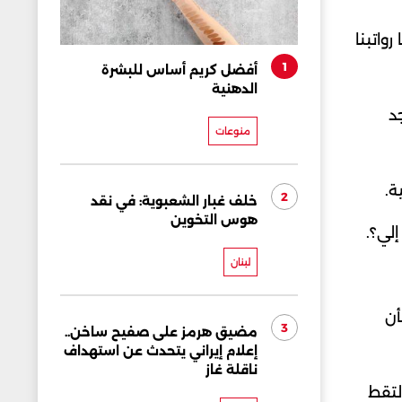
رواتبنا
1
أفضل كريم أساس للبشرة
الدهنية
د
منوعات
ة.
2
خلف غبار الشعبوية: في نقد
هوس التخوين
إلي؟.
لبنان
أن
3
مضيق هرمز على صفيح ساخن..
إعلام إيراني يتحدث عن استهداف
ناقلة غاز
لتقط