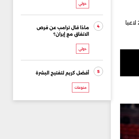
دولي
وانضم كوناتي، الذي خاض 27 مباراة دولية مع المنتخب الفرنسي،لقائمة ​المدرب ديدييه ديشامب المكونة من 26 لاعبا
4
ماذا قال ترامب عن فرص
الاتفاق مع إيران؟
دولي
5
أفضل كريم لتفتيح البشرة
منوعات