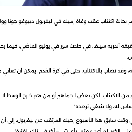
ه مر بحالة اكتئاب عقب وفاة زميله في ليفربول دييوغو جوتا ووال
قيقه أندريه سيلفا، في حادث سير في يوليو الماضي، فيما رحل
ض.
ة، وقد تصاب بالاكتئاب. حتى في كرة القدم، يمكن أن ‌تعاني 
ن الاكتئاب، لكن بعض ‌الجماهير أو من هم ‌خارج الوسط لا
اس له، ولا ينبغي ترديده".
عمر 27 عاما، والذي أكد في وقت سابق هذا الأسبوع رحيله المرتقب عن ليفربول، إلى أ
ني ‌الخبر. لم أعد ⁠مهتما بأي شيء آخر في تلك الفترة".