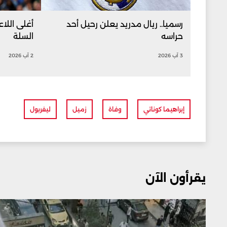
رسميا.. ريال مدريد يعلن رحيل أحد
أغلى اللاع
حراسه
السلة
3 آب 2026
2 آب 2026
إبراهيما كوناتي
وفاة
زميل
ليفربول
يقرأون الآن