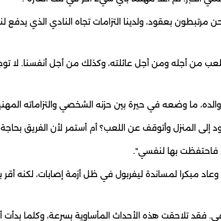
حن مرتبطون بعقود، ولدينا التزامات تجاه النادي الذي يدفع لنا 
للعب من أجله ومن أجل عائلته، وكذلك من أجل أنفسنا. لا توج
الده، ما وضعه في حيرة بين حزنه الشخصي والتزاماته المهني
د إلى المنزل وأتوقف عن ​اللعب؟ أم أستمر لأن الفريق بحاجة 
 فاحتفظت بها لنفسي".
ة وعاد مبكرا لمساندة ليفربول في ظل أزمة إصابات، لكنه أقر ب
 فقد تلاحقت هذه الأحداث المأساوية بسرعة، وكلما ​بدأت ‌أ