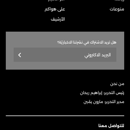
منوعات
على هواكم
الأرشيف
هل تريد الاشتراك في نشرتنا الاخباريّة؟
من نحن
رئيس التحرير: إبراهيم ريحان
مدير التحرير: مارون يمّين
للتواصل معنا