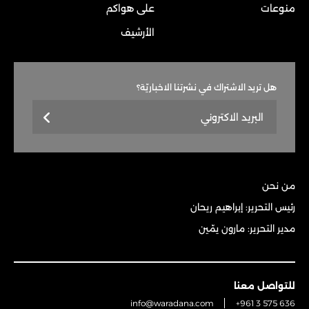
منوعات
على هواكم
الأرشيف
هل تريد الاشتراك في نشرتنا الاخباريّة؟
من نحن
رئيس التحرير: إبراهيم ريحان
مدير التحرير: مارون يمّين
للتواصل معنا
info@waradana.com
+961 3 575 636