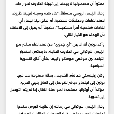
معتبراً أن مضمونها لا يهدف إلى تهيئة الظروف لحوار جاد.
وقال الرئيس الروسي متسائلاً: "هل هذه وسيلة لتهيئة ظروف
لعقد لقاءات ومحادثات شخصية، أم لخلق بيئة تجعل أي
لقاءات شخصية أمراً مستحيلاً؟"، مضيفاً أنه يميل إلى الاعتقاد
بأن الهدف هو الخيار الثاني.
وأكد بوتين أنه لا يرى "أي جدوى" من عقد لقاء مباشر مع
الرئيس الأوكراني في الظروف الحالية، ما يعكس استمرار
التباعد بين موقفي موسكو وكييف بشأن آفاق التسوية
السياسية.
وكان زيلينسكي قد نشر، الخميس، رسالة مفتوحة دعا فيها
بوتين إلى اجتماع مباشر للتوصل إلى اتفاق ينهي الحرب،
مؤكداً أن أوكرانيا مستعدة لمواصلة القتال إذا لم يتم التوصل
إلى تسوية.
وقال الرئيس الأوكراني في رسالته إن غالبية الروس سئموا
تداعيات الحرب، بما في ذلك الهجمات بالطائرات المسيّرة