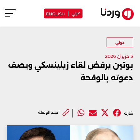
عربي
ENGLISH
دولي
5 حزيران 2026
بوتين يرفض لقاء زيلينسكي ويصف
دعوته بالوقحة
نسخ الوصلة
شارك