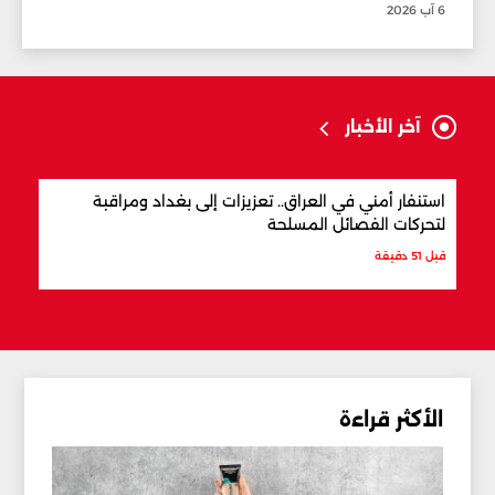
6 آب 2026
آخر الأخبار
استنفار أمني في العراق.. تعزيزات إلى بغداد ومراقبة
مفاو
لتحركات الفصائل المسلحة
المن
قبل 51 دقيقة
قبل س
الأكثر قراءة