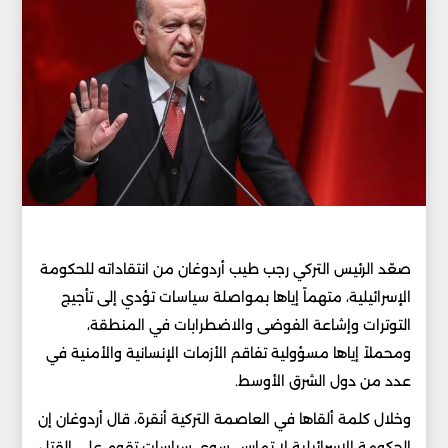
صعّد الرئيس التركي رجب طيب أردوغان من انتقاداته للحكومة
الإسرائيلية، متهماً إياها بمواصلة سياسات تؤدي إلى تأجيج
التوترات وإشاعة الفوضى والاضطرابات في المنطقة،
ومحملاً إياها مسؤولية تفاقم الأزمات الإنسانية والأمنية في
عدد من دول الشرق الأوسط.
وخلال كلمة ألقاها في العاصمة التركية أنقرة، قال أردوغان إن
الحكومة الإسرائيلية لا تمارس سوى سياسات تقوم على القتل