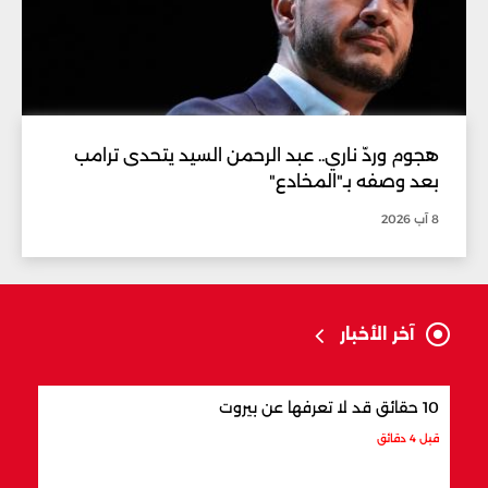
هجوم وردّ ناري.. عبد الرحمن السيد يتحدى ترامب
بعد وصفه بـ"المخادع"
8 آب 2026
آخر الأخبار
10 حقائق قد لا تعرفها عن بيروت
8 أشياء تشتهر بها طرابلس
قبل 4 دقائق
قبل 7 دقائق