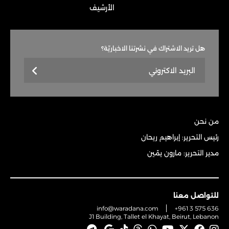
الأرشيف
هل تريد الاشتراك في نشرتنا الاخباريّة؟
من نحن
رئيس التحرير: إبراهيم ريحان
مدير التحرير: مارون يمّين
للتواصل معنا
info@waradana.com
+961 3 575 636
J1 Building, Tallet el Khayat, Beirut, Lebanon